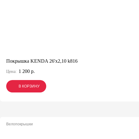
Покрышка KENDA 26'х2,10 k816
1 200 р.
Цена:
В КОРЗИНУ
В КОРЗИНУ
В КОРЗИНУ
Велопокрышки