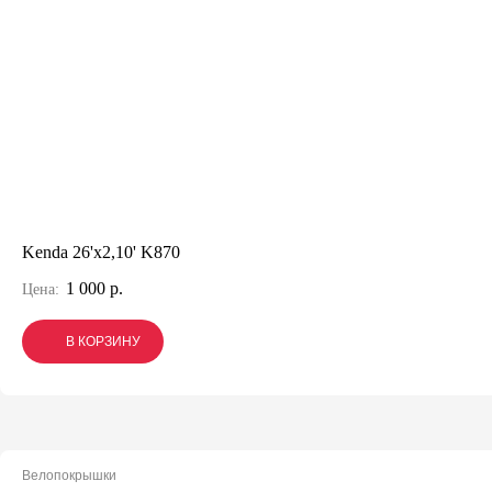
Kenda 26'x2,10' K870
1 000 р.
Цена:
В КОРЗИНУ
В КОРЗИНУ
В КОРЗИНУ
Велопокрышки