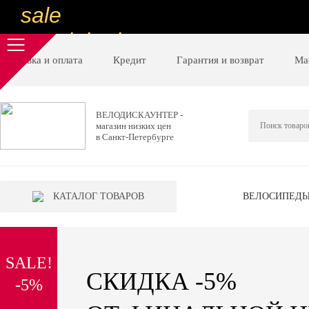
sale
special price
sale
Доставка и оплата
Кредит
Гарантия и возврат
Ма
ну очень
низкие цены
ВЕЛОДИСКАУНТЕР -
магазин низких цен
вот дешево
в Санкт-Петербурге
sale
special price
КАТАЛОГ ТОВАРОВ
ВЕЛОСИПЕД
sale
дешевле уже не будет
SALE!
sale
СКИДКА -5%
-5%
надо брать