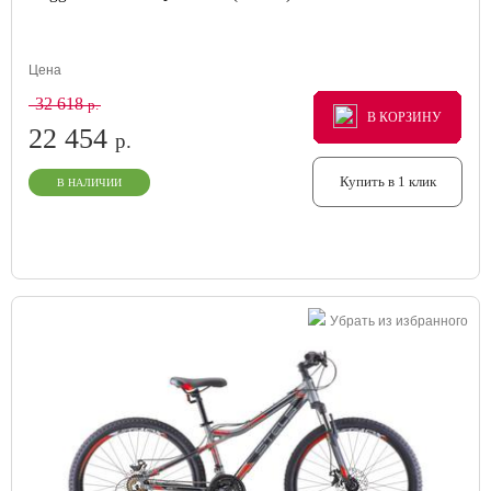
Цена
32 618
р.
В КОРЗИНУ
В КОРЗИНУ
В КОРЗИНУ
22 454
р.
Купить в 1 клик
В НАЛИЧИИ
Убрать из избранного