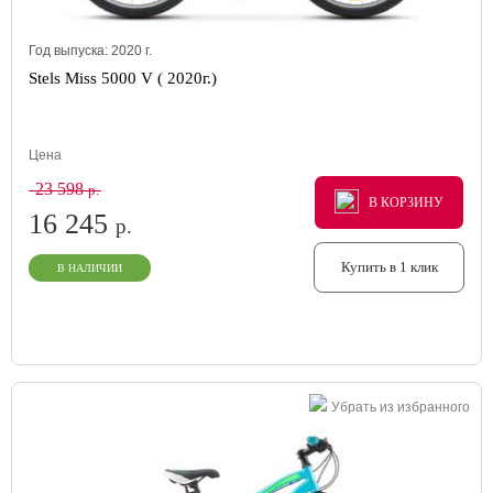
Год выпуска:
2020
г.
Stels Miss 5000 V ( 2020г.)
Цена
23 598
р.
В КОРЗИНУ
В КОРЗИНУ
В КОРЗИНУ
16 245
р.
Купить в 1 клик
В НАЛИЧИИ
Убрать из избранного