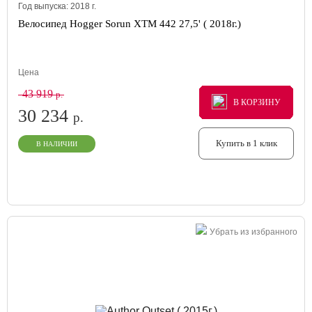
Год выпуска:
2018
г.
Велосипед Hogger Sorun XTM 442 27,5' ( 2018г.)
Цена
43 919
р.
В КОРЗИНУ
В КОРЗИНУ
В КОРЗИНУ
30 234
р.
Купить в 1 клик
В НАЛИЧИИ
Убрать из избранного