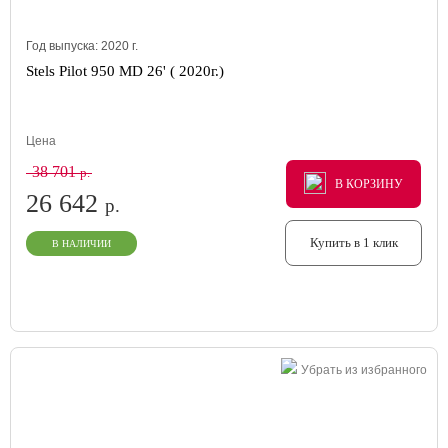
Год выпуска:
2020
г.
Stels Pilot 950 MD 26' ( 2020г.)
Цена
38 701
р.
В КОРЗИНУ
В КОРЗИНУ
В КОРЗИНУ
26 642
р.
Купить в 1 клик
В НАЛИЧИИ
Убрать из избранного