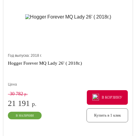
Год выпуска:
2018
г.
Hogger Forever MQ Lady 26' ( 2018г.)
Цена
30 782
р.
В КОРЗИНУ
В КОРЗИНУ
В КОРЗИНУ
21 191
р.
Купить в 1 клик
В НАЛИЧИИ