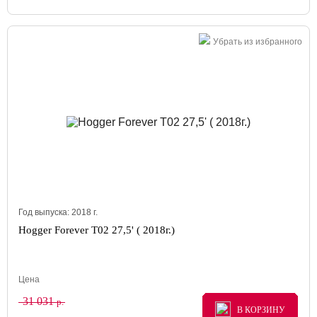
Убрать из избранного
Год выпуска:
2018
г.
Hogger Forever T02 27,5' ( 2018г.)
Цена
31 031
р.
В КОРЗИНУ
В КОРЗИНУ
В КОРЗИНУ