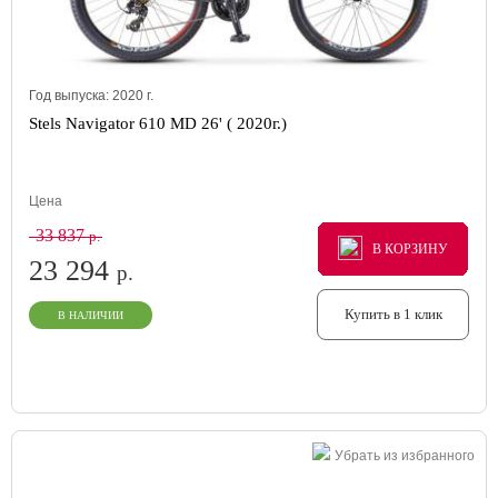
Год выпуска:
2020
г.
Stels Navigator 610 MD 26' ( 2020г.)
Цена
33 837
р.
В КОРЗИНУ
В КОРЗИНУ
В КОРЗИНУ
23 294
р.
Купить в 1 клик
В НАЛИЧИИ
Убрать из избранного