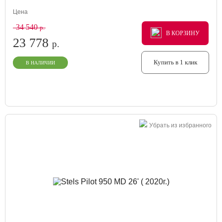
Цена
34 540
р.
В КОРЗИНУ
В КОРЗИНУ
В КОРЗИНУ
23 778
р.
Купить в 1 клик
В НАЛИЧИИ
Убрать из избранного