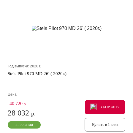
Год выпуска:
2020
г.
Stels Pilot 970 MD 26' ( 2020г.)
Цена
40 720
р.
В КОРЗИНУ
В КОРЗИНУ
В КОРЗИНУ
28 032
р.
Купить в 1 клик
В НАЛИЧИИ