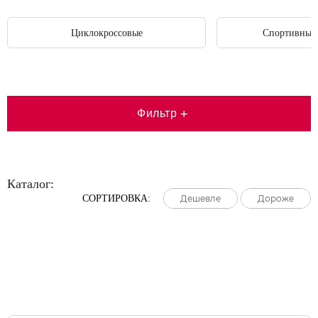
Циклокроссовые
Спортивные
Фильтр
+
Каталог:
СОРТИРОВКА:
Дешевле
Дешевле
Дешевле
Дороже
Дороже
Дороже
Большая распродажа!