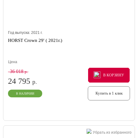
Год выпуска:
2021
г.
HORST Crown 29' ( 2021г.)
Цена
36 018
р.
В КОРЗИНУ
В КОРЗИНУ
В КОРЗИНУ
24 795
р.
Купить в 1 клик
В НАЛИЧИИ
Убрать из избранного