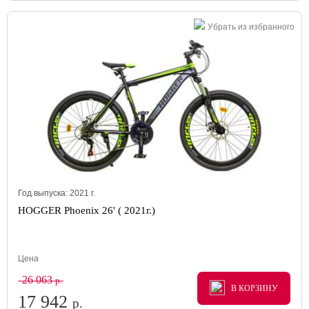
Убрать из избранного
Год выпуска:
2021
г.
HOGGER Phoenix 26' ( 2021г.)
Цена
26 063
р.
В КОРЗИНУ
В КОРЗИНУ
В КОРЗИНУ
17 942
р.