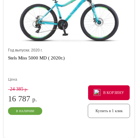
Год выпуска:
2020
г.
Stels Miss 5000 MD ( 2020г.)
Цена
24 385
р.
В КОРЗИНУ
В КОРЗИНУ
В КОРЗИНУ
16 787
р.
Купить в 1 клик
В НАЛИЧИИ