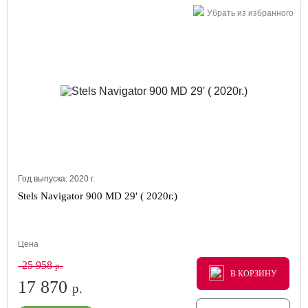
Убрать из избранного
Год выпуска:
2020
г.
Stels Navigator 900 MD 29' ( 2020г.)
Цена
25 958
р.
В КОРЗИНУ
В КОРЗИНУ
В КОРЗИНУ
17 870
р.