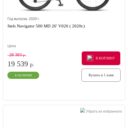
Год выпуска:
2020
г.
Stels Navigator 500 MD 26' V020 ( 2020г.)
Цена
28 383
р.
В КОРЗИНУ
В КОРЗИНУ
В КОРЗИНУ
19 539
р.
Купить в 1 клик
В НАЛИЧИИ
Убрать из избранного