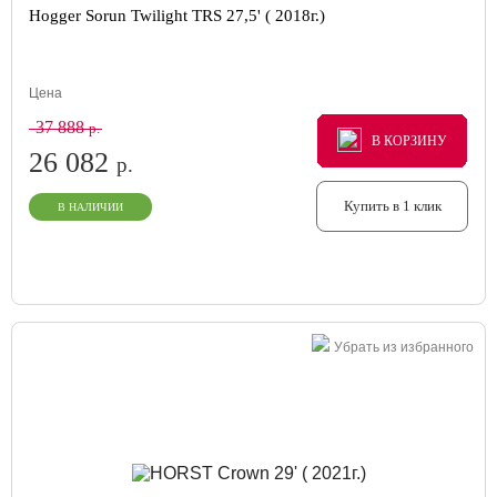
Hogger Sorun Twilight TRS 27,5' ( 2018г.)
Цена
37 888
р.
В КОРЗИНУ
В КОРЗИНУ
В КОРЗИНУ
26 082
р.
Купить в 1 клик
В НАЛИЧИИ
Убрать из избранного