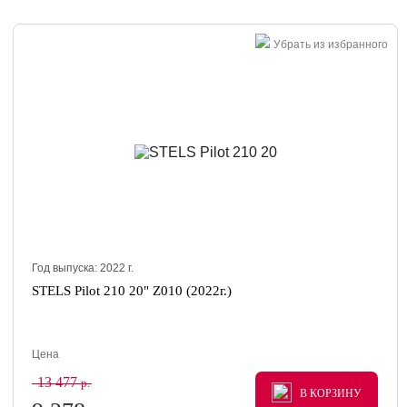
Убрать из избранного
Год выпуска:
2022
г.
STELS Pilot 210 20" Z010 (2022г.)
Цена
13 477
р.
В КОРЗИНУ
В КОРЗИНУ
В КОРЗИНУ