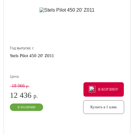
Год выпуска:
г.
Stels Pilot 450 20' Z011
Цена
18 066
р.
В КОРЗИНУ
В КОРЗИНУ
В КОРЗИНУ
12 436
р.
Купить в 1 клик
В НАЛИЧИИ