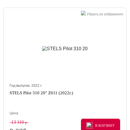
Убрать из избранного
Год выпуска:
2022
г.
STELS Pilot 310 20" Z011 (2022г.)
Цена
13 110
р.
В КОРЗИНУ
В КОРЗИНУ
В КОРЗИНУ