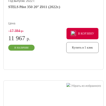
Год выпуска:
2022
г.
STELS Pilot 350 20" Z011 (2022г.)
Цена
17 384
р.
В КОРЗИНУ
В КОРЗИНУ
В КОРЗИНУ
11 967
р.
Купить в 1 клик
В НАЛИЧИИ
Убрать из избранного