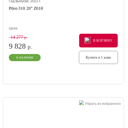
Год выпуска:
2022
г.
Pilot-310 20" Z010
Цена
14 277
р.
В КОРЗИНУ
В КОРЗИНУ
В КОРЗИНУ
9 828
р.
Купить в 1 клик
В НАЛИЧИИ
Убрать из избранного