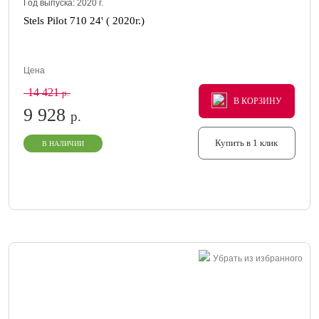
Год выпуска:
2020
г.
Stels Pilot 710 24' ( 2020г.)
Цена
14 421
р.
В КОРЗИНУ
В КОРЗИНУ
В КОРЗИНУ
9 928
р.
Купить в 1 клик
В НАЛИЧИИ
Убрать из избранного