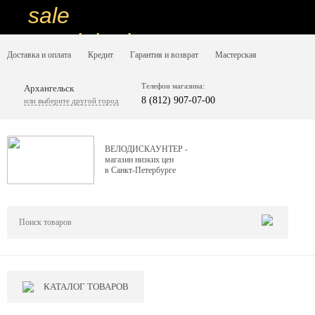
sale
special price
Доставка и оплата
Кредит
Гарантия и возврат
Мастерская
sale
ну очень
Телефон магазина:
Архангельск
8 (812) 907-07-00
или выберите другой город
низкие цены
вот дешево
ВЕЛОДИСКАУНТЕР -
магазин низких цен
sale
в Санкт-Петербурге
special price
sale
дешевле уже не будет
sale
КАТАЛОГ ТОВАРОВ
надо брать