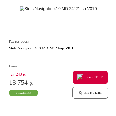
Год выпуска:
г.
Stels Navigator 410 MD 24' 21-sp V010
Цена
27 243
р.
В КОРЗИНУ
В КОРЗИНУ
В КОРЗИНУ
18 754
р.
Купить в 1 клик
В НАЛИЧИИ