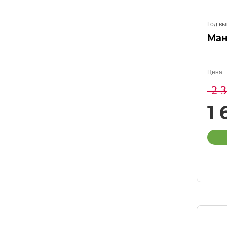
Год вы
Ман
Цена
2 
1