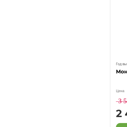
Год вы
Мон
Цена
3 
2