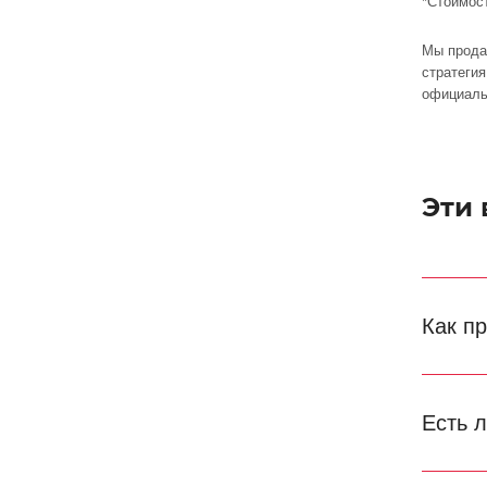
*Стоимос
Мы прода
стратеги
официаль
Эти
Как п
Есть 