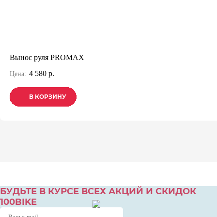
Вынос руля PROMAX
4 580 р.
Цена:
В КОРЗИНУ
В КОРЗИНУ
В КОРЗИНУ
БУДЬТЕ В КУРСЕ ВСЕХ АКЦИЙ И СКИДОК
100BIKE