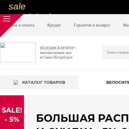
sale
special price
sale
Доставка и оплата
Кредит
Гарантия и возврат
Ма
ну очень
низкие цены
ВЕЛОДИСКАУНТЕР -
магазин низких цен
вот дешево
в Санкт-Петербурге
sale
special price
КАТАЛОГ ТОВАРОВ
ВЕЛОСИП
sale
дешевле уже не будет
SALE!
sale
БОЛЬШАЯ РАС
- 5%
надо брать