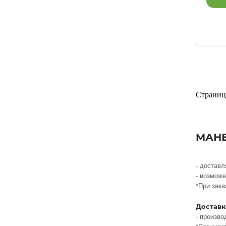
Страниц
МАНЕ
- достав
- возмож
*При зака
Доставк
- произво