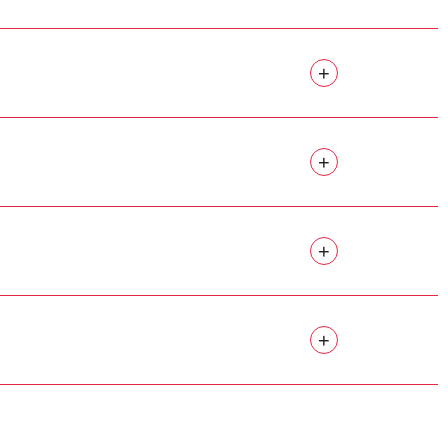
+
+
+
+