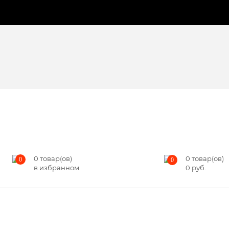
0
товар(ов)
0
товар(ов)
0
0
в избранном
0
руб.