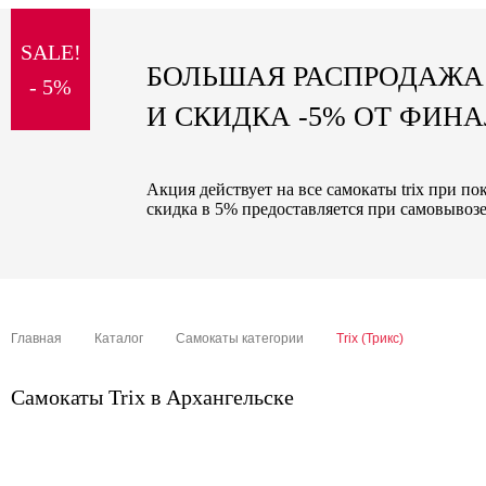
sale
SALE!
special price
БОЛЬШАЯ РАСПРОДАЖА
- 5%
И СКИДКА -5% ОТ ФИН
Акция действует на все самокаты trix при п
скидка в 5% предоставляется при самовывозе
Главная
Каталог
Самокаты категории
Trix (Трикс)
Самокаты Trix в Архангельске