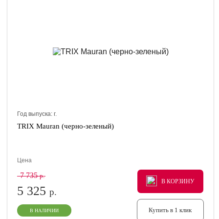
Год выпуска:
г.
TRIX Mauran (черно-зеленый)
Цена
7 735
р.
В КОРЗИНУ
В КОРЗИНУ
В КОРЗИНУ
5 325
р.
Купить в 1 клик
В НАЛИЧИИ