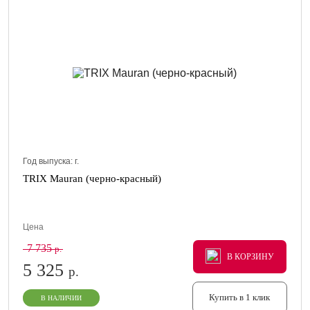
Год выпуска:
г.
TRIX Mauran (черно-красный)
Цена
7 735
р.
В КОРЗИНУ
В КОРЗИНУ
В КОРЗИНУ
5 325
р.
Купить в 1 клик
В НАЛИЧИИ