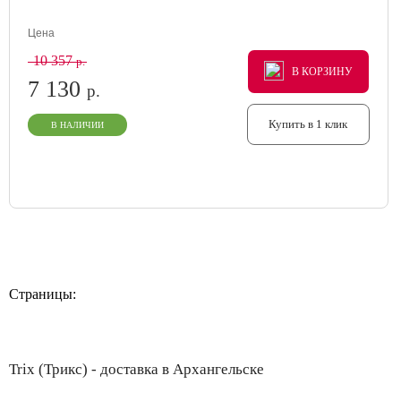
Цена
10 357
р.
В КОРЗИНУ
В КОРЗИНУ
В КОРЗИНУ
7 130
р.
Купить в 1 клик
В НАЛИЧИИ
Страницы:
Trix (Трикс) - доставка в Архангельске