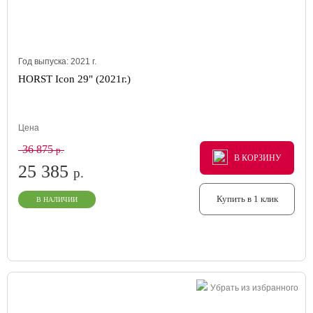
Год выпуска:
2021
г.
HORST Icon 29" (2021г.)
Цена
36 875
р.
В КОРЗИНУ
В КОРЗИНУ
В КОРЗИНУ
25 385
р.
Купить в 1 клик
В НАЛИЧИИ
Убрать из избранного