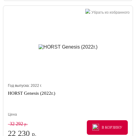
Убрать из избранного
Год выпуска:
2022
г.
HORST Genesis (2022г.)
Цена
32 292
р.
В КОРЗИНУ
В КОРЗИНУ
В КОРЗИНУ
22 230
р.