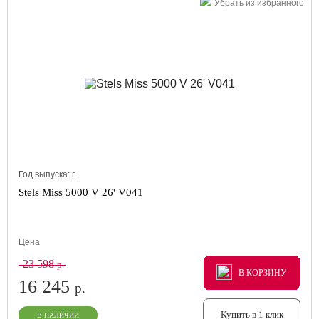
Убрать из избранного
Год выпуска:
г.
Stels Miss 5000 V 26' V041
Цена
23 598
р.
В КОРЗИНУ
В КОРЗИНУ
В КОРЗИНУ
16 245
р.
Купить в 1 клик
В НАЛИЧИИ