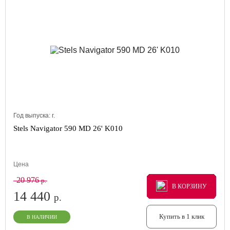
Год выпуска:
г.
Stels Navigator 590 MD 26' K010
Цена
20 976
р.
В КОРЗИНУ
В КОРЗИНУ
В КОРЗИНУ
14 440
р.
Купить в 1 клик
В НАЛИЧИИ