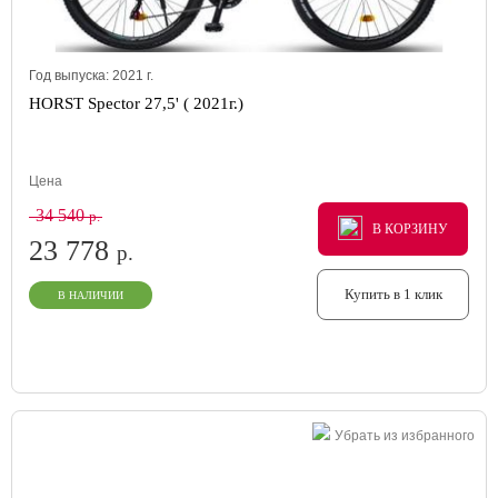
Год выпуска:
2021
г.
HORST Spector 27,5' ( 2021г.)
Цена
34 540
р.
В КОРЗИНУ
В КОРЗИНУ
В КОРЗИНУ
23 778
р.
Купить в 1 клик
В НАЛИЧИИ
Убрать из избранного