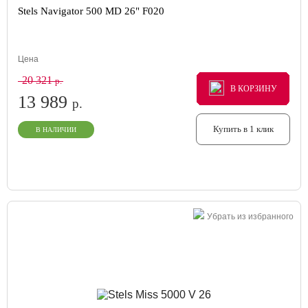
Stels Navigator 500 MD 26" F020
Цена
20 321
р.
В КОРЗИНУ
В КОРЗИНУ
В КОРЗИНУ
13 989
р.
Купить в 1 клик
В НАЛИЧИИ
Убрать из избранного