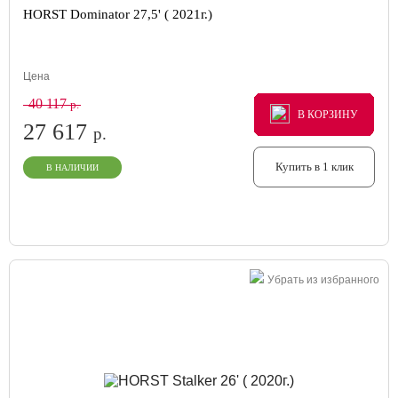
HORST Dominator 27,5' ( 2021г.)
Цена
40 117
р.
В КОРЗИНУ
В КОРЗИНУ
В КОРЗИНУ
27 617
р.
Купить в 1 клик
В НАЛИЧИИ
Убрать из избранного