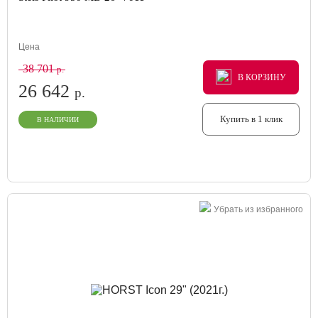
Цена
38 701
р.
В КОРЗИНУ
В КОРЗИНУ
В КОРЗИНУ
26 642
р.
Купить в 1 клик
В НАЛИЧИИ
Убрать из избранного