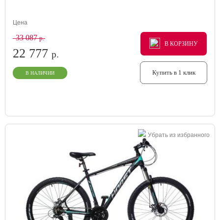
Цена
33 087
р.
В КОРЗИНУ
В КОРЗИНУ
В КОРЗИНУ
22 777
р.
Купить в 1 клик
В НАЛИЧИИ
Убрать из избранного