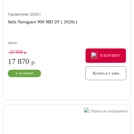
Год выпуска:
2020
г.
Stels Navigator 900 MD 29' ( 2020г.)
Цена
25 958
р.
В КОРЗИНУ
В КОРЗИНУ
В КОРЗИНУ
17 870
р.
Купить в 1 клик
В НАЛИЧИИ
Убрать из избранного