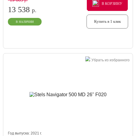
р.
В КОРЗИНУ
В КОРЗИНУ
В КОРЗИНУ
13 538
р.
Купить в 1 клик
В НАЛИЧИИ
Убрать из избранного
Год выпуска:
2021
г.