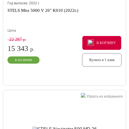
Год выпуска:
2022
г.
STELS Miss 5000 V 26" K010 (2022г.)
Цена
22 287
р.
В КОРЗИНУ
В КОРЗИНУ
В КОРЗИНУ
15 343
р.
Купить в 1 клик
В НАЛИЧИИ
Убрать из избранного