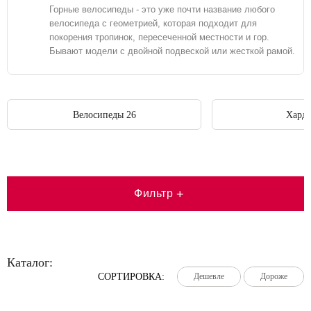
Горные велосипеды - это уже почти название любого
велосипеда с геометрией, которая подходит для
покорения тропинок, пересеченной местности и гор.
Бывают модели с двойной подвеской или жесткой рамой.
Велосипеды 26
Хард
Фильтр
+
Каталог:
СОРТИРОВКА:
Дешевле
Дешевле
Дешевле
Дороже
Дороже
Дороже