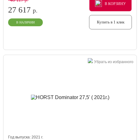
р.
В КОРЗИНУ
В КОРЗИНУ
В КОРЗИНУ
27 617
р.
Купить в 1 клик
В НАЛИЧИИ
Убрать из избранного
Год выпуска:
2021
г.