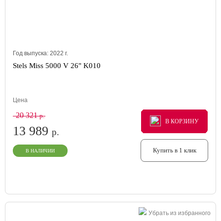
Год выпуска:
2022
г.
Stels Miss 5000 V 26" K010
Цена
20 321
р.
В КОРЗИНУ
В КОРЗИНУ
В КОРЗИНУ
13 989
р.
Купить в 1 клик
В НАЛИЧИИ
Убрать из избранного