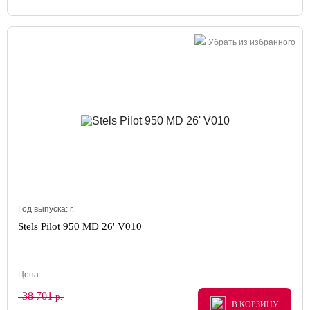
Убрать из избранного
Год выпуска:
г.
Stels Pilot 950 MD 26' V010
Цена
38 701
р.
В КОРЗИНУ
В КОРЗИНУ
В КОРЗИНУ