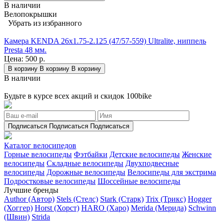
В наличии
Велопокрышки
Убрать из избранного
Камера KENDA 26x1.75-2.125 (47/57-559) Ultralite, ниппель
Presta 48 мм.
Цена:
500 р.
В корзину
В корзину
В корзину
В наличии
Будьте в курсе всех акций и скидок 100bike
Подписаться
Подписаться
Подписаться
Каталог велосипедов
Горные велосипеды
Фэтбайки
Детские велосипеды
Женские
велосипеды
Складные велосипеды
Двухподвесные
велосипеды
Дорожные велосипеды
Велосипеды для экстрима
Подростковые велосипеды
Шоссейные велосипеды
Лучшие бренды
Author (Автор)
Stels (Стелс)
Stark (Старк)
Trix (Трикс)
Hogger
(Хоггер)
Horst (Хорст)
HARO (Харо)
Merida (Мерида)
Schwinn
(Швин)
Strida