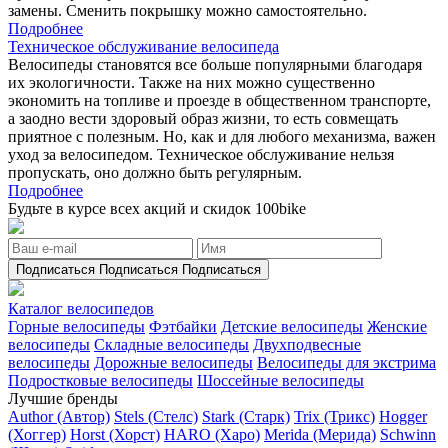
замены. Сменить покрышку можно самостоятельно.
Подробнее
Техническое обслуживание велосипеда
Велосипеды становятся все больше популярными благодаря
их экологичности. Также на них можно существенно
экономить на топливе и проезде в общественном транспорте,
а заодно вести здоровый образ жизни, то есть совмещать
приятное с полезным. Но, как и для любого механизма, важен
уход за велосипедом. Техническое обслуживание нельзя
пропускать, оно должно быть регулярным.
Подробнее
Будьте в курсе всех акций и скидок 100bike
Подписаться
Подписаться
Подписаться
Каталог велосипедов
Горные велосипеды
Фэтбайки
Детские велосипеды
Женские
велосипеды
Складные велосипеды
Двухподвесные
велосипеды
Дорожные велосипеды
Велосипеды для экстрима
Подростковые велосипеды
Шоссейные велосипеды
Лучшие бренды
Author (Автор)
Stels (Стелс)
Stark (Старк)
Trix (Трикс)
Hogger
(Хоггер)
Horst (Хорст)
HARO (Харо)
Merida (Мерида)
Schwinn