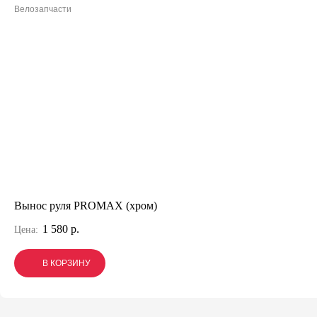
Велозапчасти
Вынос руля PROMAX (хром)
1 580 р.
Цена:
В КОРЗИНУ
В КОРЗИНУ
В КОРЗИНУ