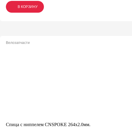
В КОРЗИНУ
В КОРЗИНУ
В КОРЗИНУ
Велозапчасти
Спица с ниппелем CNSPOKE 264х2.0мм.