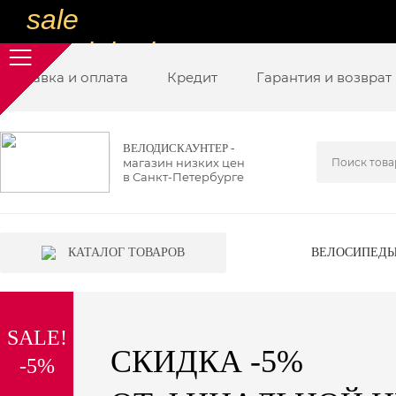
sale
special price
Доставка и оплата
sale
Кредит
Гарантия и возврат
ну очень
низкие цены
ВЕЛОДИСКАУНТЕР -
магазин низких цен
вот дешево
в Санкт-Петербурге
sale
special price
КАТАЛОГ ТОВАРОВ
ВЕЛОСИПЕД
sale
дешевле уже не будет
SALE!
sale
СКИДКА -5%
-5%
надо брать