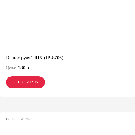
Вынос руля TRIX (JB-8706)
780 р.
Цена:
В КОРЗИНУ
В КОРЗИНУ
В КОРЗИНУ
Велозапчасти