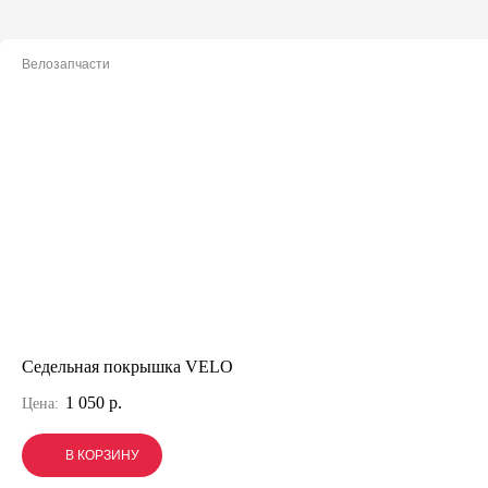
Велозапчасти
Седельная покрышка VELO
1 050 р.
Цена:
В КОРЗИНУ
В КОРЗИНУ
В КОРЗИНУ