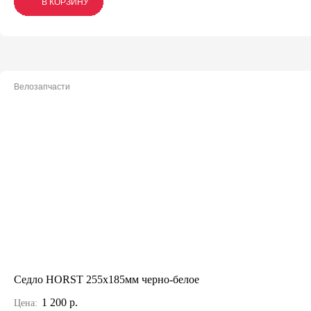
В КОРЗИНУ
В КОРЗИНУ
В КОРЗИНУ
Велозапчасти
Седло HORST 255x185мм черно-белое
1 200 р.
Цена: