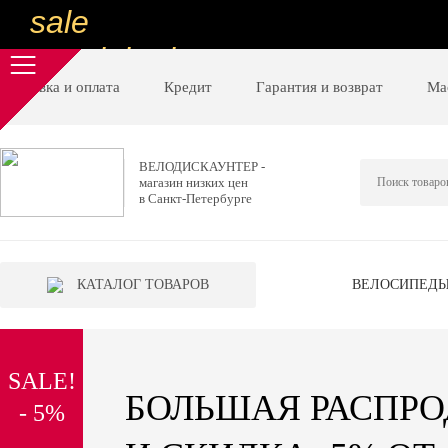
sale
special price
sale
Доставка и оплата
Кредит
Гарантия и возврат
Ма
ну очень
низкие цены
ВЕЛОДИСКАУНТЕР -
магазин низких цен
вот дешево
в Санкт-Петербурге
sale
special price
КАТАЛОГ ТОВАРОВ
ВЕЛОСИПЕД
sale
дешевле уже не будет
SALE!
sale
БОЛЬШАЯ РАСПР
- 5%
надо брать