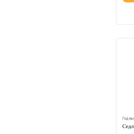
Год вы
Седл