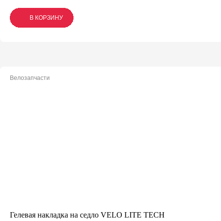
В КОРЗИНУ
В КОРЗИНУ
В КОРЗИНУ
Велозапчасти
Гелевая накладка на седло VELO LITE TECH