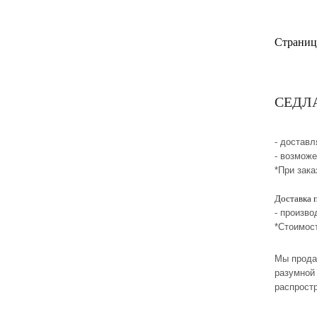
Страниц
СЕДЛА>
- достав
- возмож
*При зака
Доставка 
- произво
*Стоимос
Мы прода
разумной 
распрост