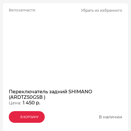
Велозапчасти
Убрать из избранного
Переключатель задний SHIMANO
(ARDTZ50GSВ )
1 450 р.
Цена:
В наличии
В КОРЗИНУ
В КОРЗИНУ
В КОРЗИНУ