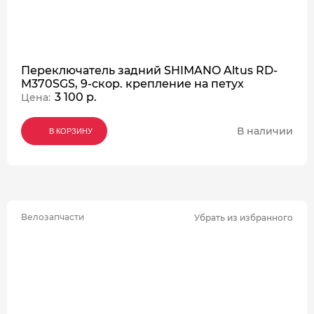
Переключатель задний SHIMANO Altus RD-
M370SGS, 9-скор. крепление на петух
3 100 р.
Цена:
В наличии
В КОРЗИНУ
В КОРЗИНУ
В КОРЗИНУ
Велозапчасти
Убрать из избранного