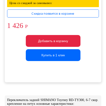
Цена со скидкой за самовывоз:
Скидка появится в корзине
1 426
Р
Добавить в корзину
Добавить в корзину
Добавить в корзину
Купить в 1 клик
Купить в 1 клик
Купить в 1 клик
Переключатель задний SHIMANO Toyrney RD-TY300, 6-7 скор.
крепление на петух основные характеристики: