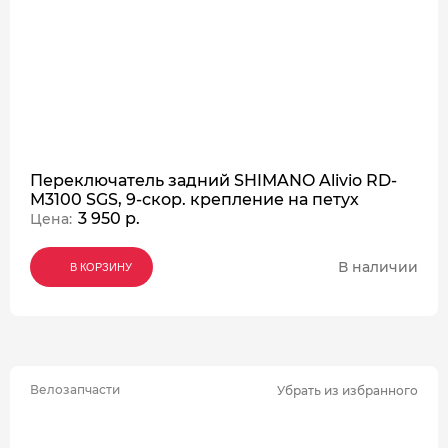
Переключатель задний SHIMANO Alivio RD-
M3100 SGS, 9-скор. крепление на петух
3 950 р.
Цена:
В наличии
В КОРЗИНУ
В КОРЗИНУ
В КОРЗИНУ
Велозапчасти
Убрать из избранного