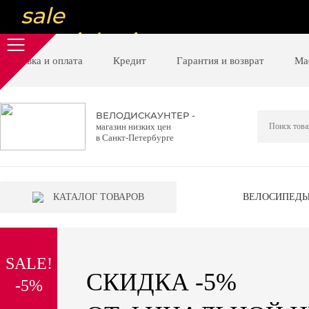
sale
special price
sale
Доставка и оплата
Кредит
Гарантия и возврат
Ма
ну очень
низкие цены
ВЕЛОДИСКАУНТЕР -
магазин низких цен
вот дешево
в Санкт-Петербурге
sale
special price
КАТАЛОГ ТОВАРОВ
ВЕЛОСИПЕД
sale
дешевле уже не будет
SALE!
sale
СКИДКА -5%
-5%
надо брать