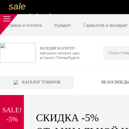
sale
special price
Доставка и оплата
sale
Кредит
Гарантия и возврат
ну очень
низкие цены
ВЕЛОДИСКАУНТЕР -
магазин низких цен
вот дешево
в Санкт-Петербурге
sale
special price
КАТАЛОГ ТОВАРОВ
ВЕЛОСИПЕД
sale
дешевле уже не будет
SALE!
sale
СКИДКА -5%
-5%
надо брать