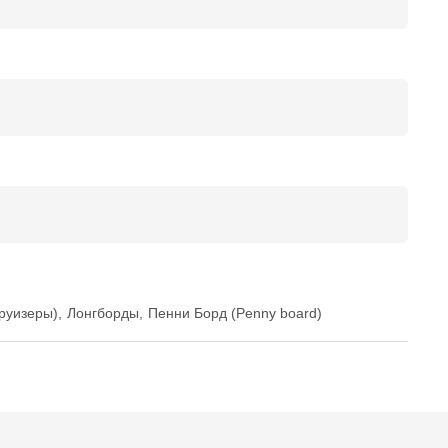
руизеры)
,
Лонгборды
,
Пенни Борд (Penny board)