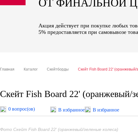
ОТ ФИНАЛЬНОЙ 
sale
special price
Акция действует при покупке любых това
5% предоставляется при самовывозе това
Главная
Каталог
Скейтборды
Скейт Fish Board 22' (оранжевый/
Скейт Fish Board 22' (оранжевый/з
0 вопрос(ов)
В избранное
В избранное
Фото Скейт Fish Board 22' (оранжевый/зеленые колеса)