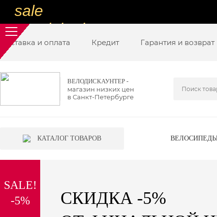
sale
special price
Доставка и оплата
sale
Кредит
Гарантия и возврат
ну очень
низкие цены
ВЕЛОДИСКАУНТЕР -
магазин низких цен
вот дешево
в Санкт-Петербурге
sale
special price
КАТАЛОГ ТОВАРОВ
ВЕЛОСИПЕД
sale
дешевле уже не будет
SALE!
sale
СКИДКА -5%
-5%
надо брать