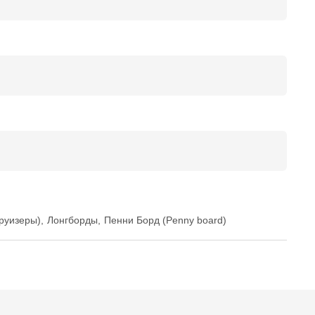
руизеры)
,
Лонгборды
,
Пенни Борд (Penny board)