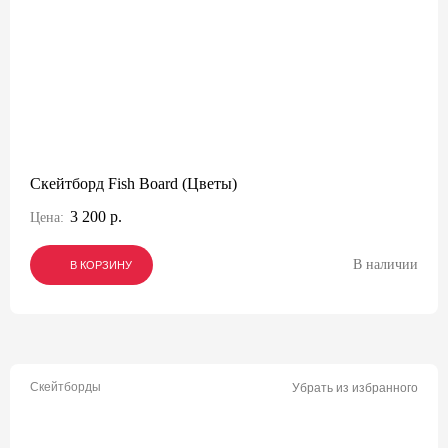
Скейтборд Fish Board (Цветы)
3 200 р.
Цена:
В наличии
В КОРЗИНУ
В КОРЗИНУ
В КОРЗИНУ
Скейтборды
Убрать из избранного