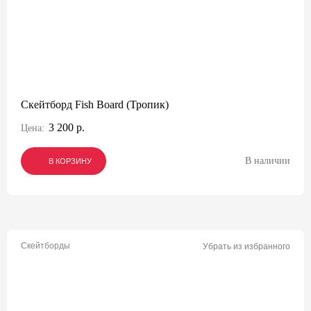
Скейтборд Fish Board (Тропик)
3 200 р.
Цена:
В наличии
В КОРЗИНУ
В КОРЗИНУ
В КОРЗИНУ
Скейтборды
Убрать из избранного