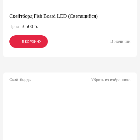
Скейтборд Fish Board LED (Светящийся)
3 500 р.
Цена:
В наличии
В КОРЗИНУ
В КОРЗИНУ
В КОРЗИНУ
Скейтборды
Убрать из избранного