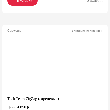
В наличии
В КОРЗИНУ
В КОРЗИНУ
В КОРЗИНУ
Самокаты
Убрать из избранного
Tech Team ZigZag (сиреневый)
4 850 р.
Цена: