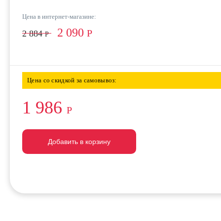
Цена в интернет-магазине:
2 090
Р
2 884
Р
Цена со скидкой за самовывоз:
1 986
Р
Добавить в корзину
Добавить в корзину
Добавить в корзину