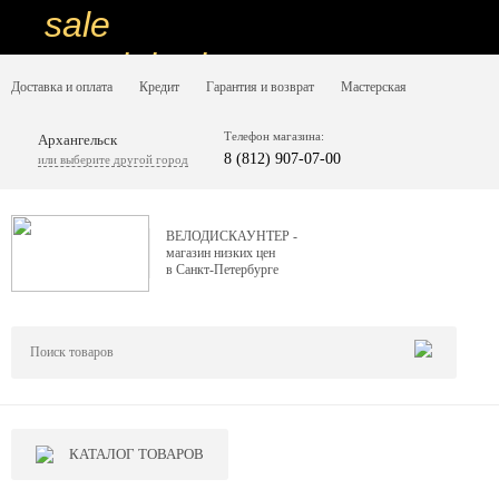
sale
special price
Доставка и оплата
Кредит
Гарантия и возврат
Мастерская
sale
ну очень
Телефон магазина:
Архангельск
8 (812) 907-07-00
или выберите другой город
низкие цены
вот дешево
ВЕЛОДИСКАУНТЕР -
магазин низких цен
sale
в Санкт-Петербурге
special price
sale
дешевле уже не будет
sale
КАТАЛОГ ТОВАРОВ
надо брать