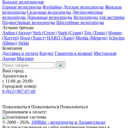
Каталог велосипедов
Горные велосипеды
Фэтбайки
Детские велосипеды
Женские
велосипеды
Складные велосипеды
Двухподвесные
велосипеды
Дорожные велосипеды
Велосипеды для экстрима
Подростковые велосипеды
Шоссейные велосипеды
Лучшие бренды
Author (Автор)
Stels (Стелс)
Stark (Старк)
Trix (Трикс)
Hogger
(Хоггер)
Horst (Хорст)
HARO (Харо)
Merida (Мерида)
Schwinn
(Швин)
Strida
Компания
Доставка и оплата
Кредит
Гарантия и возврат
Мастерская
Акции
Магазин
Ваш город:
Архангельск
с 11:00 до 20:00
Городской номер:
8 (812) 907-07-00
Пожаловаться
Пожаловаться
Пожаловаться
Приинимаем к оплате:
© 2000 - 2026,
100Bike - велосипеды в Архангельске
Вся представленная на сайте информация приведена в