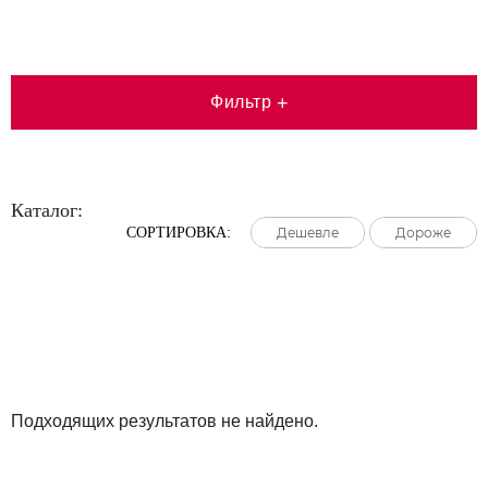
Фильтр
+
Каталог:
СОРТИРОВКА:
Дешевле
Дешевле
Дешевле
Дороже
Дороже
Дороже
Большая распродажа!
Подходящих результатов не найдено.