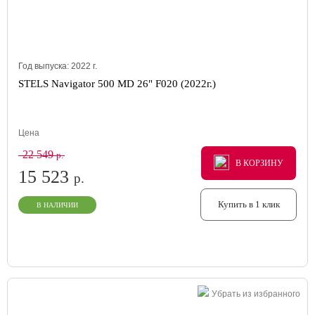
Год выпуска:
2022
г.
STELS Navigator 500 MD 26" F020 (2022г.)
Цена
22 549
р.
В КОРЗИНУ
В КОРЗИНУ
В КОРЗИНУ
15 523
р.
Купить в 1 клик
В НАЛИЧИИ
Убрать из избранного