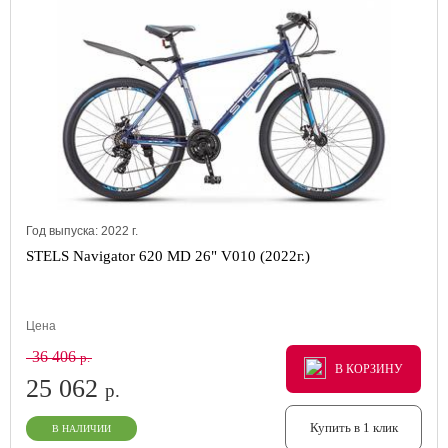
Год выпуска:
2022
г.
STELS Navigator 620 MD 26" V010 (2022г.)
Цена
36 406
р.
В КОРЗИНУ
В КОРЗИНУ
В КОРЗИНУ
25 062
р.
Купить в 1 клик
В НАЛИЧИИ