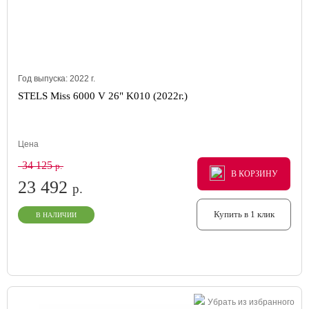
Год выпуска:
2022
г.
STELS Miss 6000 V 26" K010 (2022г.)
Цена
34 125
р.
В КОРЗИНУ
В КОРЗИНУ
В КОРЗИНУ
23 492
р.
Купить в 1 клик
В НАЛИЧИИ
Убрать из избранного