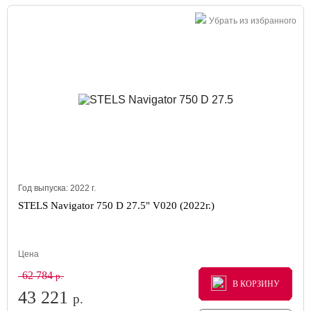
Убрать из избранного
Год выпуска:
2022
г.
STELS Navigator 750 D 27.5" V020 (2022г.)
Цена
62 784
р.
В КОРЗИНУ
В КОРЗИНУ
В КОРЗИНУ
43 221
р.