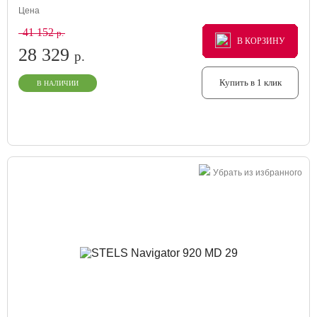
Цена
41 152
р.
В КОРЗИНУ
В КОРЗИНУ
В КОРЗИНУ
28 329
р.
Купить в 1 клик
В НАЛИЧИИ
Убрать из избранного