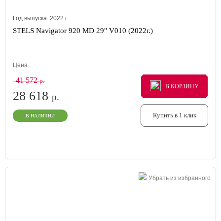
Год выпуска:
2022
г.
STELS Navigator 920 MD 29" V010 (2022г.)
Цена
41 572
р.
В КОРЗИНУ
В КОРЗИНУ
В КОРЗИНУ
28 618
р.
Купить в 1 клик
В НАЛИЧИИ
Убрать из избранного