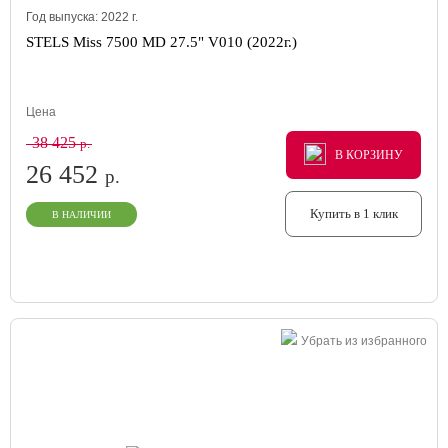
Год выпуска:
2022
г.
STELS Miss 7500 MD 27.5" V010 (2022г.)
Цена
38 425
р.
В КОРЗИНУ
В КОРЗИНУ
В КОРЗИНУ
26 452
р.
Купить в 1 клик
В НАЛИЧИИ
Убрать из избранного