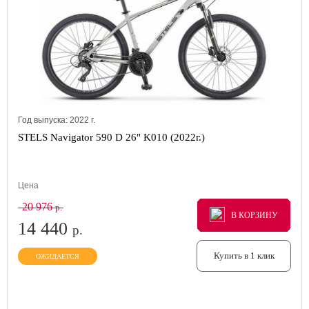
Год выпуска:
2022
г.
STELS Navigator 590 D 26" K010 (2022г.)
Цена
20 976
р.
В КОРЗИНУ
В КОРЗИНУ
В КОРЗИНУ
14 440
р.
Купить в 1 клик
ОЖИДАЕТСЯ