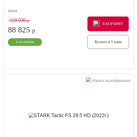
Цена
129 030
р.
В КОРЗИНУ
В КОРЗИНУ
В КОРЗИНУ
88 825
р.
Купить в 1 клик
В НАЛИЧИИ
Убрать из избранного