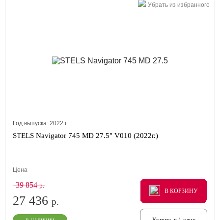
Убрать из избранного
Год выпуска:
2022
г.
STELS Navigator 745 MD 27.5" V010 (2022г.)
Цена
39 854
р.
В КОРЗИНУ
В КОРЗИНУ
В КОРЗИНУ
27 436
р.
Купить в 1 клик