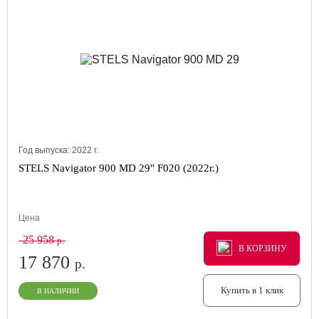
Год выпуска:
2022
г.
STELS Navigator 900 MD 29" F020 (2022г.)
Цена
25 958
р.
В КОРЗИНУ
В КОРЗИНУ
В КОРЗИНУ
17 870
р.
Купить в 1 клик
В НАЛИЧИИ