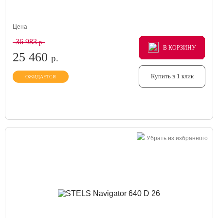
Цена
36 983
р.
В КОРЗИНУ
В КОРЗИНУ
В КОРЗИНУ
25 460
р.
Купить в 1 клик
ОЖИДАЕТСЯ
Убрать из избранного