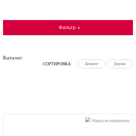
Фильтр
+
Каталог:
СОРТИРОВКА:
Дешевле
Дешевле
Дешевле
Дороже
Дороже
Дороже
Большая распродажа!
Убрать из избранного