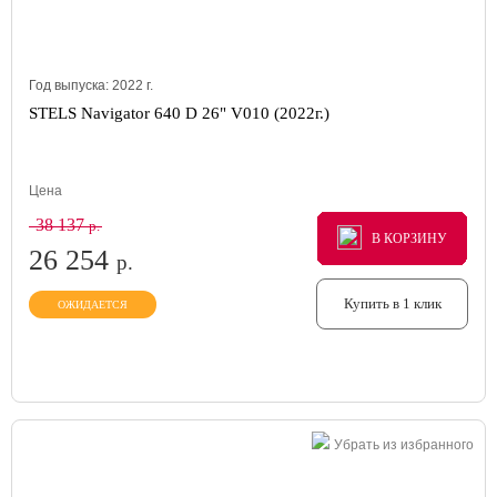
Год выпуска:
2022
г.
STELS Navigator 640 D 26" V010 (2022г.)
Цена
38 137
р.
В КОРЗИНУ
В КОРЗИНУ
В КОРЗИНУ
26 254
р.
Купить в 1 клик
ОЖИДАЕТСЯ
Убрать из избранного