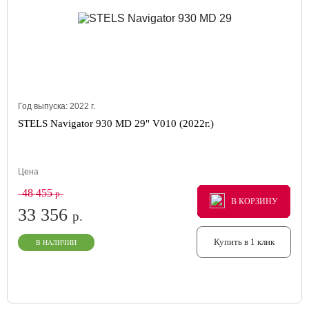
Год выпуска:
2022
г.
STELS Navigator 930 MD 29" V010 (2022г.)
Цена
48 455
р.
В КОРЗИНУ
В КОРЗИНУ
В КОРЗИНУ
33 356
р.
Купить в 1 клик
В НАЛИЧИИ