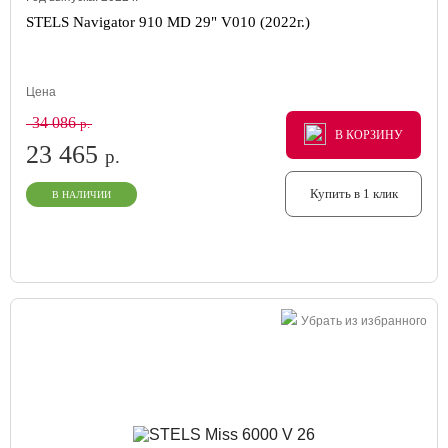
STELS Navigator 910 MD 29" V010 (2022г.)
Цена
34 086
р.
В КОРЗИНУ
В КОРЗИНУ
В КОРЗИНУ
23 465
р.
Купить в 1 клик
В НАЛИЧИИ
Убрать из избранного