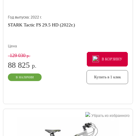
Год выпуска:
2022
г.
STARK Tactic FS 29.5 HD (2022г.)
Цена
129 030
р.
В КОРЗИНУ
В КОРЗИНУ
В КОРЗИНУ
88 825
р.
Купить в 1 клик
В НАЛИЧИИ
Убрать из избранного