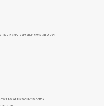
енности рам, тормозных систем и сёдел.
режет вас от внезапных поломок.
до больше.