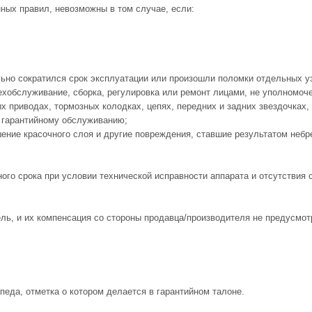
ных правил, невозможны в том случае, если:
льно сократился срок эксплуатации или произошли поломки отдельных уз
ехобслуживание, сборка, регулировка или ремонт лицами, не уполномоч
ых приводах, тормозных колодках, цепях, передних и задних звездочках
 гарантийному обслуживанию;
ение красочного слоя и другие повреждения, ставшие результатом небре
го срока при условии технической исправности аппарата и отсутствия с
ель, и их компенсация со стороны продавца/производителя не предусмот
педа, отметка о котором делается в гарантийном талоне.