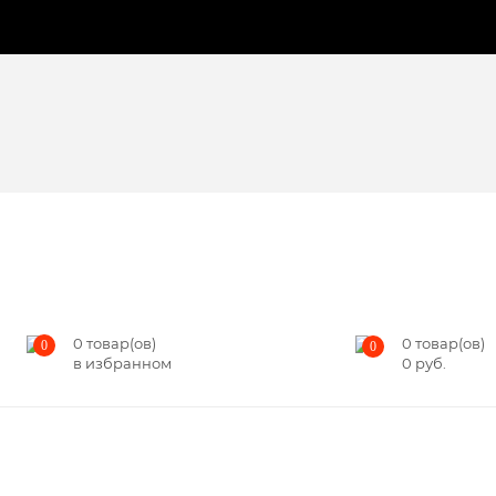
0
товар(ов)
0
товар(ов)
0
0
в избранном
0
руб.