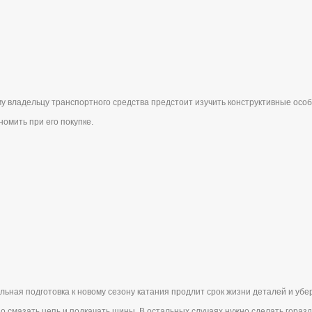
у владельцу транспортного средства предстоит изучить конструктивные особ
номить при его покупке.
льная подготовка к новому сезону катания продлит срок жизни деталей и убе
о смазать цепь и подкачать шины. В остальных случаях нужно сделать гораз