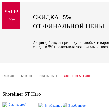
sale
SALE!
special price
СКИДКА -5%
-5%
ОТ ФИНАЛЬНОЙ ЦЕНЫ
Акция действует при покупке любых товаров 
скидка в 5% предоставляется при самовывозе
Главная
Каталог
Велосипеды
Shoreliner ST Haro
Shoreliner ST Haro
0 вопрос(ов)
В избранное
В избранное