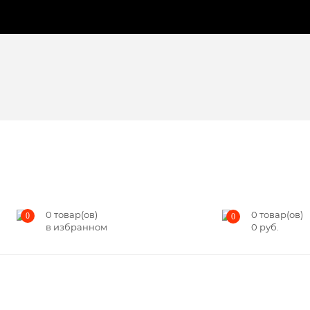
0
товар(ов)
0
товар(ов)
0
0
в избранном
0
руб.