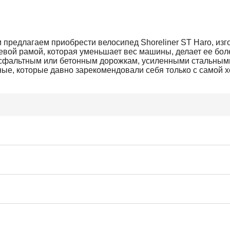
 предлагаем приобрести велосипед Shoreliner ST Haro, из
вой рамой, которая уменьшает вес машины, делает ее боле
 асфальтным или бетонным дорожкам, усиленными стальны
ные, которые давно зарекомендовали себя только с самой 
: