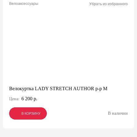
Велоаксессуары
Убрать из избранного
Велокуртка LADY STRETCH AUTHOR р-р M
6 200 р.
Цена:
В наличии
В КОРЗИНУ
В КОРЗИНУ
В КОРЗИНУ