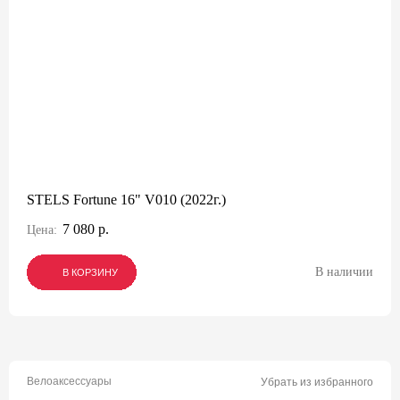
STELS Fortune 16" V010 (2022г.)
7 080 р.
Цена:
В наличии
В КОРЗИНУ
В КОРЗИНУ
В КОРЗИНУ
Велоаксессуары
Убрать из избранного