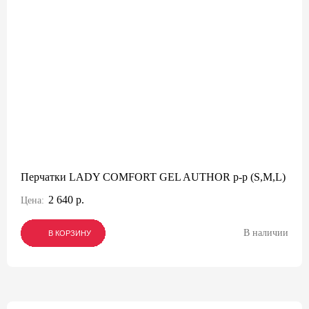
Перчатки LADY COMFORT GEL AUTHOR p-p (S,M,L)
2 640 р.
Цена:
В наличии
В КОРЗИНУ
В КОРЗИНУ
В КОРЗИНУ