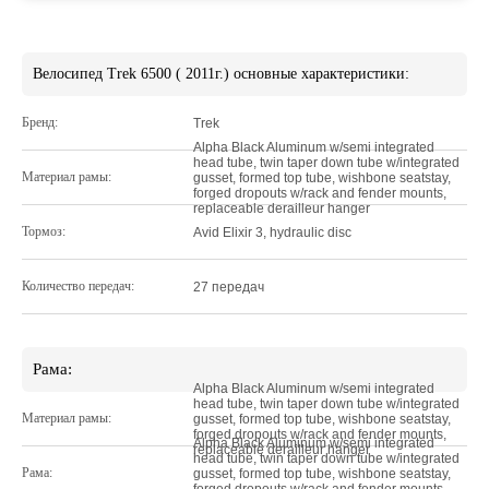
Велосипед Trek 6500 ( 2011г.) основные характеристики:
Бренд:
Trek
Alpha Black Aluminum w/semi integrated
head tube, twin taper down tube w/integrated
Материал рамы:
gusset, formed top tube, wishbone seatstay,
forged dropouts w/rack and fender mounts,
replaceable derailleur hanger
Тормоз:
Avid Elixir 3, hydraulic disc
Количество передач:
27 передач
Рама:
Alpha Black Aluminum w/semi integrated
head tube, twin taper down tube w/integrated
Материал рамы:
gusset, formed top tube, wishbone seatstay,
forged dropouts w/rack and fender mounts,
Alpha Black Aluminum w/semi integrated
replaceable derailleur hanger
head tube, twin taper down tube w/integrated
Рама:
gusset, formed top tube, wishbone seatstay,
forged dropouts w/rack and fender mounts,