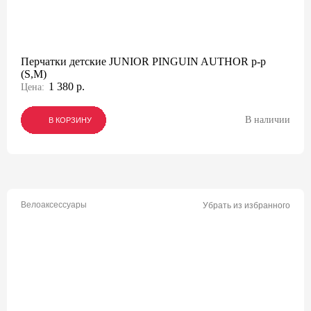
Перчатки детские JUNIOR PINGUIN AUTHOR p-p
(S,M)
1 380 р.
Цена:
В наличии
В КОРЗИНУ
В КОРЗИНУ
В КОРЗИНУ
Велоаксессуары
Убрать из избранного