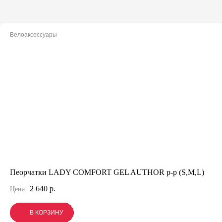
Велоаксессуары
Пеорчатки LADY COMFORT GEL AUTHOR p-p (S,M,L)
2 640 р.
Цена:
В КОРЗИНУ
В КОРЗИНУ
В КОРЗИНУ