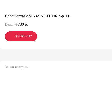
Велошорты ASL-3A AUTHOR р-р XL
4 730 р.
Цена:
В КОРЗИНУ
В КОРЗИНУ
В КОРЗИНУ
Велоаксессуары