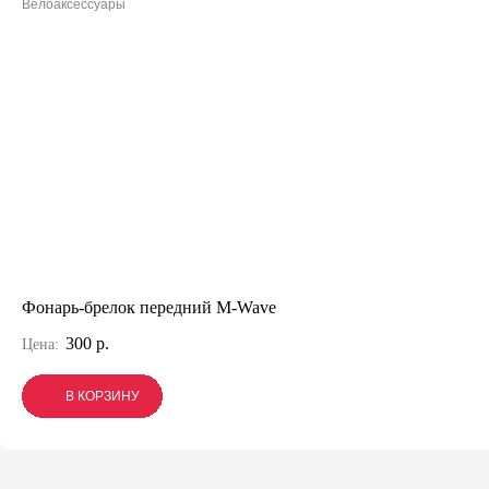
Велоаксессуары
Фонарь-брелок передний M-Wave
300 р.
Цена:
В КОРЗИНУ
В КОРЗИНУ
В КОРЗИНУ