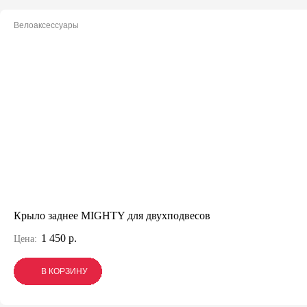
Велоаксессуары
Крыло заднее MIGHTY для двухподвесов
1 450 р.
Цена:
В КОРЗИНУ
В КОРЗИНУ
В КОРЗИНУ