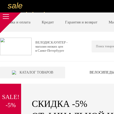
sale
special price
sale
Доставка и оплата
Кредит
Гарантия и возврат
Ма
ну очень
низкие цены
ВЕЛОДИСКАУНТЕР -
магазин низких цен
вот дешево
в Санкт-Петербурге
sale
special price
КАТАЛОГ ТОВАРОВ
ВЕЛОСИПЕД
sale
дешевле уже не будет
SALE!
sale
СКИДКА -5%
-5%
надо брать