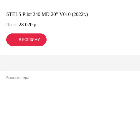
STELS Pilot 240 MD 20" V010 (2022г.)
28 020 р.
Цена:
В КОРЗИНУ
В КОРЗИНУ
В КОРЗИНУ
Велосипеды