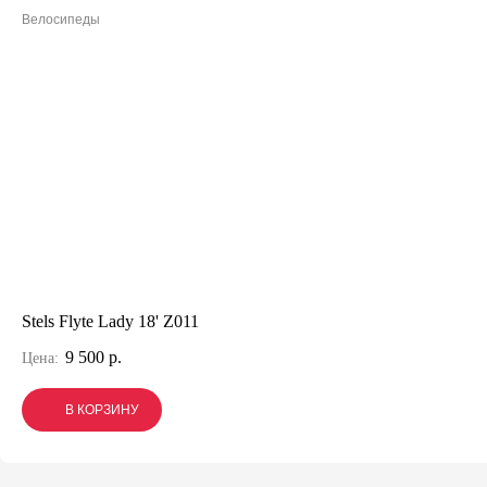
Велосипеды
Stels Flyte Lady 18' Z011
9 500 р.
Цена:
В КОРЗИНУ
В КОРЗИНУ
В КОРЗИНУ