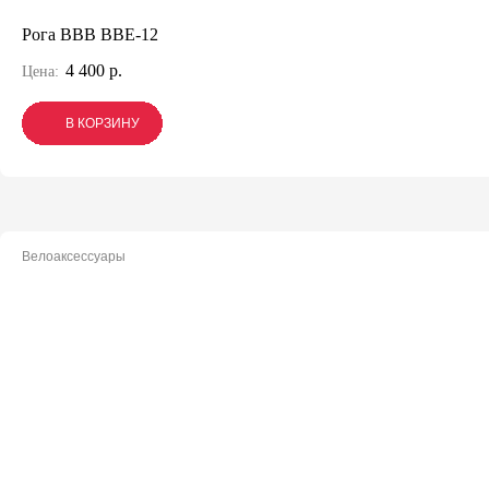
Рога BBB BBE-12
4 400 р.
Цена:
В КОРЗИНУ
В КОРЗИНУ
В КОРЗИНУ
Велоаксессуары