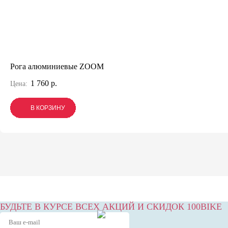
Рога алюминиевые ZOOM
1 760 р.
Цена:
В КОРЗИНУ
В КОРЗИНУ
В КОРЗИНУ
БУДЬТЕ В КУРСЕ ВСЕХ АКЦИЙ И СКИДОК 100BIKE