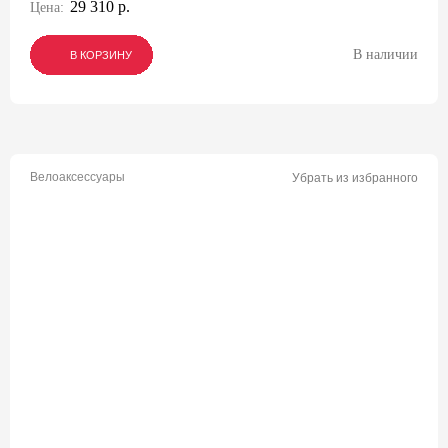
29 310 р.
Цена:
В наличии
В КОРЗИНУ
В КОРЗИНУ
В КОРЗИНУ
Велоаксессуары
Убрать из избранного