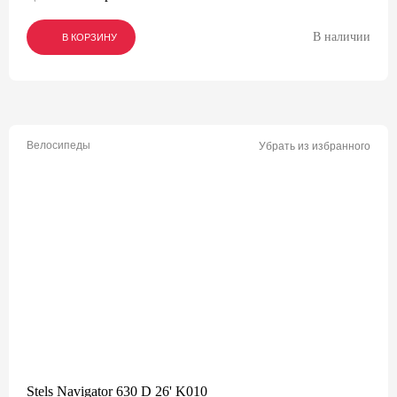
В наличии
В КОРЗИНУ
В КОРЗИНУ
В КОРЗИНУ
Велосипеды
Убрать из избранного
Stels Navigator 630 D 26' K010