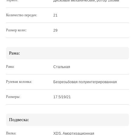
Тормоз:
Дисковый механический, ротор 180мм
Количество передач:
21
Размер колес:
29
Рама:
Рама:
Стальная
Рулевая колонка:
Безрезьбовая полуинтегрированная
Размеры:
17.5/19/21
Подвеска:
Вилка:
XDS, Амортизационная