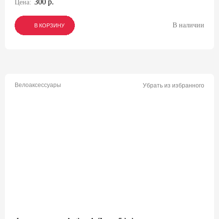
300 р.
Цена:
В наличии
В КОРЗИНУ
В КОРЗИНУ
В КОРЗИНУ
Велоаксессуары
Убрать из избранного