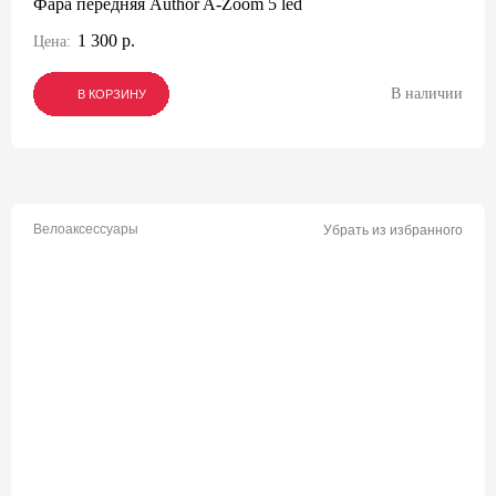
Фара передняя Author A-Zoom 5 led
1 300 р.
Цена:
В наличии
В КОРЗИНУ
В КОРЗИНУ
В КОРЗИНУ
Велоаксессуары
Убрать из избранного