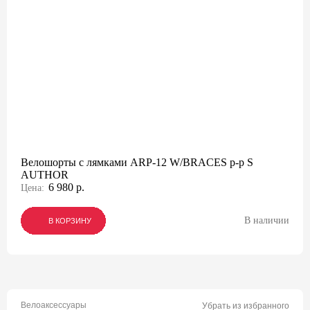
Велошорты с лямками ARP-12 W/BRACES р-р S
AUTHOR
6 980 р.
Цена:
В наличии
В КОРЗИНУ
В КОРЗИНУ
В КОРЗИНУ
Велоаксессуары
Убрать из избранного