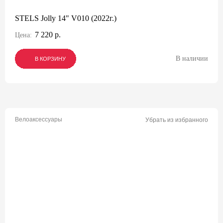
STELS Jolly 14" V010 (2022г.)
7 220 р.
Цена:
В наличии
В КОРЗИНУ
В КОРЗИНУ
В КОРЗИНУ
Велоаксессуары
Убрать из избранного