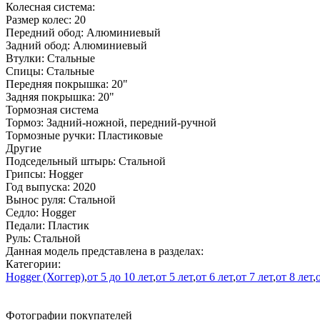
Колесная система:
Размер колес:
20
Передний обод:
Алюминиевый
Задний обод:
Алюминиевый
Втулки:
Стальные
Спицы:
Стальные
Передняя покрышка:
20"
Задняя покрышка:
20"
Тормозная система
Тормоз:
Задний-ножной, передний-ручной
Тормозные ручки:
Пластиковые
Другие
Подседельный штырь:
Cтальной
Грипсы:
Hogger
Год выпуска:
2020
Вынос руля:
Стальной
Седло:
Hogger
Педали:
Пластик
Руль:
Стальной
Данная модель представлена в разделах:
Категории:
Hogger (Хоггер)
,
от 5 до 10 лет
,
от 5 лет
,
от 6 лет
,
от 7 лет
,
от 8 лет
,
Фотографии покупателей