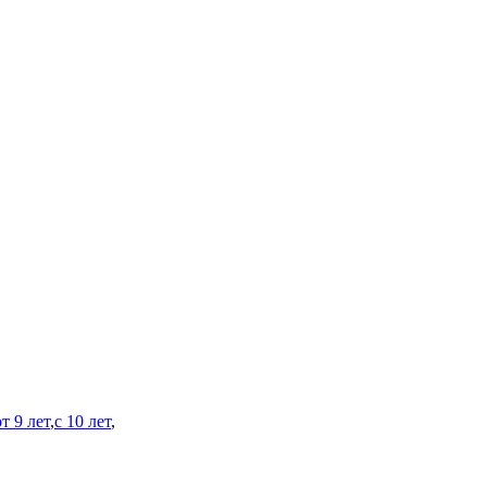
от 9 лет
,
с 10 лет
,