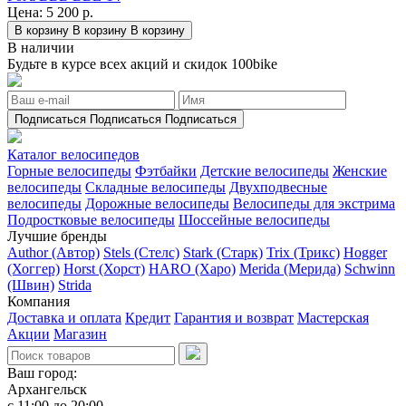
Цена:
5 200 р.
В корзину
В корзину
В корзину
В наличии
Будьте в курсе всех акций и скидок 100bike
Подписаться
Подписаться
Подписаться
Каталог велосипедов
Горные велосипеды
Фэтбайки
Детские велосипеды
Женские
велосипеды
Складные велосипеды
Двухподвесные
велосипеды
Дорожные велосипеды
Велосипеды для экстрима
Подростковые велосипеды
Шоссейные велосипеды
Лучшие бренды
Author (Автор)
Stels (Стелс)
Stark (Старк)
Trix (Трикс)
Hogger
(Хоггер)
Horst (Хорст)
HARO (Харо)
Merida (Мерида)
Schwinn
(Швин)
Strida
Компания
Доставка и оплата
Кредит
Гарантия и возврат
Мастерская
Акции
Магазин
Ваш город:
Архангельск
с 11:00 до 20:00