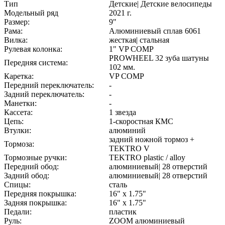
Тип
Детские| Детские велосипеды
Модельный ряд
2021 г.
Размер:
9"
Рама:
Алюминиевый сплав 6061
Вилка:
жесткая| стальная
Рулевая колонка:
1" VP COMP
PROWHEEL 32 зуба шатуны
Передняя система:
102 мм.
Каретка:
VP COMP
Передний переключатель:
-
Задний переключатель:
-
Манетки:
-
Кассета:
1 звезда
Цепь:
1-скоростная КМС
Втулки:
алюминий
задний ножной тормоз +
Тормоза:
TEKTRO V
Тормозные ручки:
TEKTRO plastic / alloy
Передний обод:
алюминиевый| 28 отверстий
Задний обод:
алюминиевый| 28 отверстий
Спицы:
сталь
Передняя покрышка:
16" x 1.75"
Задняя покрышка:
16" x 1.75"
Педали:
пластик
Руль:
ZOOM алюминиевый