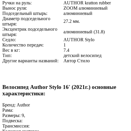
Ручки на руль:
AUTHOR kratton rubber
Вынос руля:
ZOOM алюминиевый
Подседельный штырь:
алюминиевый
Диаметр подседельного
27.2 мм.
штыря:
Эксцентрик подседельного
алюминиевый (31.8)
штыря:
Седло:
AUTHOR Stylo
Количество передач:
1
Вес в кг:
7.4
Тип:
детский велосипед
Другие варианты названий:
Автор Стило
Велосипед Author Stylo 16' (2021г.) основные
характеристики:
Бренд:
Author
Рама:
Размеры:
9
,
Подвеска:
Трансмиссия: