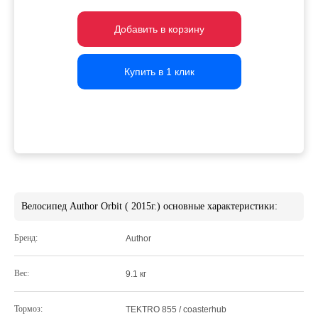
Добавить в корзину
Добавить в корзину
Добавить в корзину
Купить в 1 клик
Купить в 1 клик
Купить в 1 клик
Велосипед Author Orbit ( 2015г.) основные характеристики:
Бренд:
Author
Вес:
9.1 кг
Тормоз:
TEKTRO 855 / coasterhub