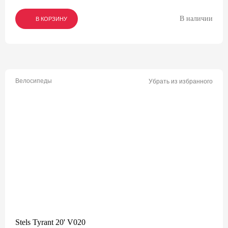
В наличии
В КОРЗИНУ
В КОРЗИНУ
В КОРЗИНУ
Велосипеды
Убрать из избранного
Stels Tyrant 20' V020