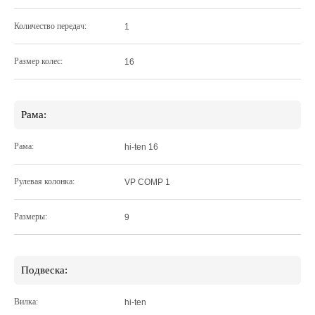
Количество передач:
1
Размер колес:
16
Рама:
Рама:
hi-ten 16
Рулевая колонка:
VP COMP 1
Размеры:
9
Подвеска:
Вилка:
hi-ten