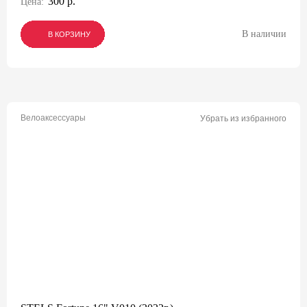
300 р.
Цена:
В наличии
В КОРЗИНУ
В КОРЗИНУ
В КОРЗИНУ
Велоаксессуары
Убрать из избранного