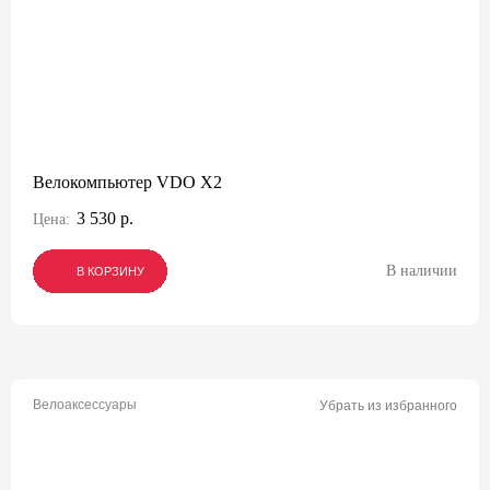
Велокомпьютер VDO X2
3 530 р.
Цена:
В наличии
В КОРЗИНУ
В КОРЗИНУ
В КОРЗИНУ
Велоаксессуары
Убрать из избранного