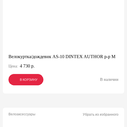
Велокуртка/дождевик AS-10 DINTEX AUTHOR р-р M
4 730 р.
Цена:
В наличии
В КОРЗИНУ
В КОРЗИНУ
В КОРЗИНУ
Велоаксессуары
Убрать из избранного