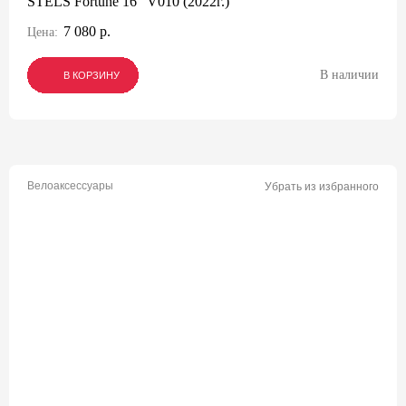
STELS Fortune 16" V010 (2022г.)
7 080 р.
Цена:
В наличии
В КОРЗИНУ
В КОРЗИНУ
В КОРЗИНУ
Велоаксессуары
Убрать из избранного