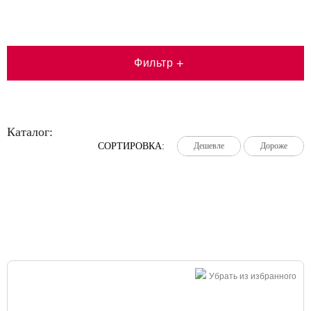
Фильтр
+
Каталог:
СОРТИРОВКА:
Дешевле
Дешевле
Дешевле
Дороже
Дороже
Дороже
Большая распродажа!
Убрать из избранного