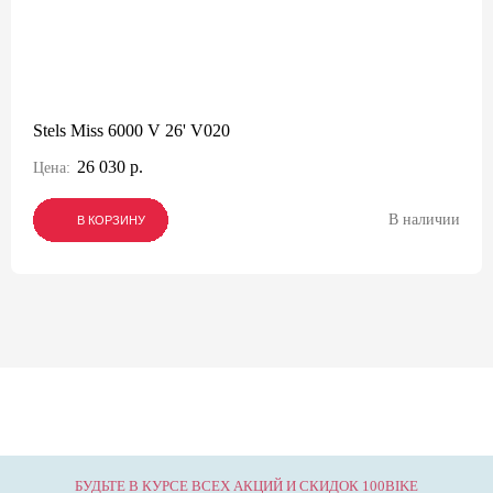
Stels Miss 6000 V 26' V020
26 030 р.
Цена:
В наличии
В КОРЗИНУ
В КОРЗИНУ
В КОРЗИНУ
БУДЬТЕ В КУРСЕ ВСЕХ АКЦИЙ И СКИДОК 100BIKE