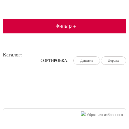
Фильтр
+
Каталог:
СОРТИРОВКА:
Дешевле
Дешевле
Дешевле
Дороже
Дороже
Дороже
Большая распродажа!
Убрать из избранного