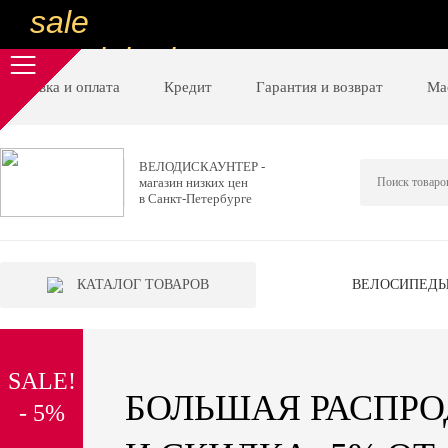
sale
special price
sale
Доставка и оплата
Кредит
Гарантия и возврат
Ма
ну очень
низкие цены
ВЕЛОДИСКАУНТЕР -
магазин низких цен
вот дешево
в Санкт-Петербурге
sale
special price
КАТАЛОГ ТОВАРОВ
ВЕЛОСИПЕД
sale
дешевле уже не будет
SALE!
sale
БОЛЬШАЯ РАСПР
- 5%
надо брать