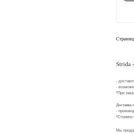
Страниц
Strida
- достав
- возможе
*При зака
Доставка 
- произво
*Стоимос
Мы прода