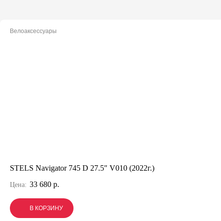
Велоаксессуары
STELS Navigator 745 D 27.5" V010 (2022г.)
33 680 р.
Цена:
В КОРЗИНУ
В КОРЗИНУ
В КОРЗИНУ