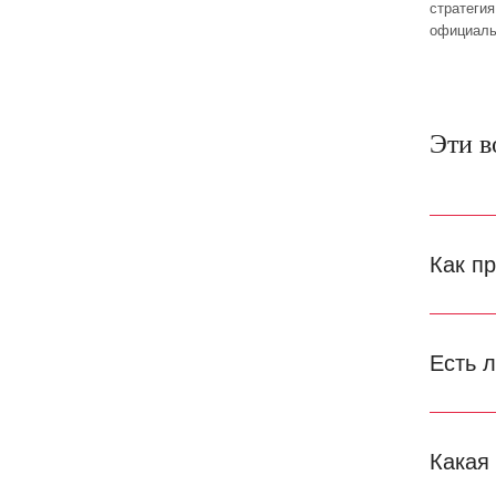
стратеги
официаль
Эти в
Как п
Есть 
Какая