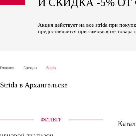
И СКИДКА -5% О
sale
special price
Акция действует на все strida при покуп
предоставляется при самовывозе товара 
Главная
Бренды
Strida
Strida в Архангельске
ФИЛЬТР
Катал