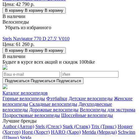
Цена:
42 790 р.
В корзину
В корзину
В корзину
В наличии
Велосипеды
Убрать из избранного
Stels Navigator 770 D 27.5' V010
Цена:
61 260 р.
В корзину
В корзину
В корзину
В наличии
Будьте в курсе всех акций и скидок 100bike
Подписаться
Подписаться
Подписаться
Каталог велосипедов
Горные велосипеды
Фэтбайки
Детские велосипеды
Женские
велосипеды
Складные велосипеды
Двухподвесные
велосипеды
Дорожные велосипеды
Велосипеды для экстрима
Подростковые велосипеды
Шоссейные велосипеды
Лучшие бренды
Author (Автор)
Stels (Стелс)
Stark (Старк)
Trix (Трикс)
Hogger
(Хоггер)
Horst (Хорст)
HARO (Харо)
Merida (Мерида)
Schwinn
(Швин)
Strida