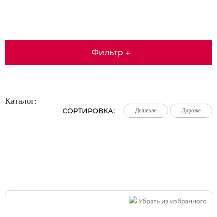
Фильтр
+
Каталог:
СОРТИРОВКА:
Дешевле
Дешевле
Дешевле
Дороже
Дороже
Дороже
Большая распродажа!
Убрать из избранного