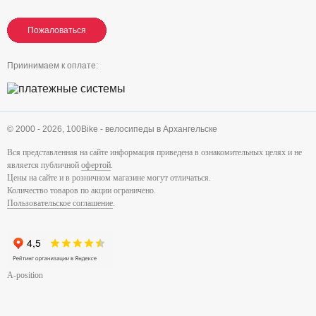
Пожаловаться
Пожаловаться
Пожаловаться
Приинимаем к оплате:
© 2000 - 2026,
100Bike - велосипеды в Архангельске
Вся представленная на сайте информация приведена в ознакомительных целях и не
является публичной
офертой
.
Цены на сайте и в розничном магазине могут отличаться.
Количество товаров по акции ограничено.
Пользовательское соглашение
.
A-position