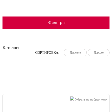
Фильтр
+
Каталог:
СОРТИРОВКА:
Дешевле
Дешевле
Дешевле
Дороже
Дороже
Дороже
Большая распродажа!
Убрать из избранного