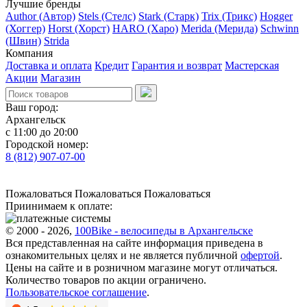
Лучшие бренды
Author (Автор)
Stels (Стелс)
Stark (Старк)
Trix (Трикс)
Hogger
(Хоггер)
Horst (Хорст)
HARO (Харо)
Merida (Мерида)
Schwinn
(Швин)
Strida
Компания
Доставка и оплата
Кредит
Гарантия и возврат
Мастерская
Акции
Магазин
Ваш город:
Архангельск
с 11:00 до 20:00
Городской номер:
8 (812) 907-07-00
Пожаловаться
Пожаловаться
Пожаловаться
Приинимаем к оплате:
© 2000 - 2026,
100Bike - велосипеды в Архангельске
Вся представленная на сайте информация приведена в
ознакомительных целях и не является публичной
офертой
.
Цены на сайте и в розничном магазине могут отличаться.
Количество товаров по акции ограничено.
Пользовательское соглашение
.