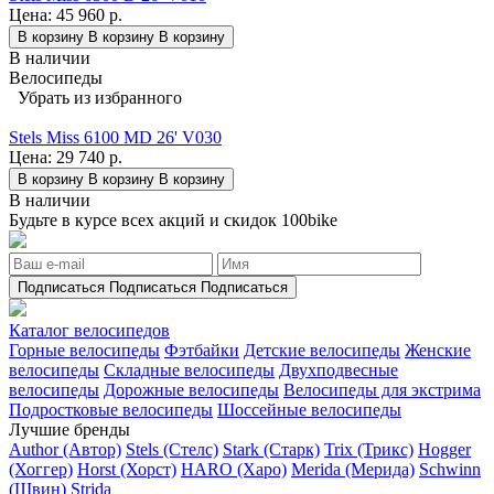
Цена:
45 960 р.
В корзину
В корзину
В корзину
В наличии
Велосипеды
Убрать из избранного
Stels Miss 6100 MD 26' V030
Цена:
29 740 р.
В корзину
В корзину
В корзину
В наличии
Будьте в курсе всех акций и скидок 100bike
Подписаться
Подписаться
Подписаться
Каталог велосипедов
Горные велосипеды
Фэтбайки
Детские велосипеды
Женские
велосипеды
Складные велосипеды
Двухподвесные
велосипеды
Дорожные велосипеды
Велосипеды для экстрима
Подростковые велосипеды
Шоссейные велосипеды
Лучшие бренды
Author (Автор)
Stels (Стелс)
Stark (Старк)
Trix (Трикс)
Hogger
(Хоггер)
Horst (Хорст)
HARO (Харо)
Merida (Мерида)
Schwinn
(Швин)
Strida