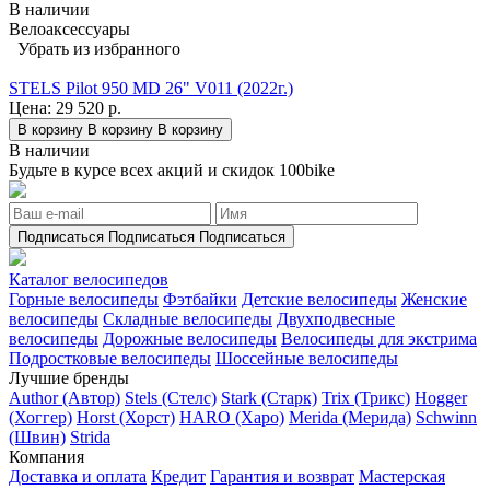
В наличии
Велоаксессуары
Убрать из избранного
STELS Pilot 950 MD 26" V011 (2022г.)
Цена:
29 520 р.
В корзину
В корзину
В корзину
В наличии
Будьте в курсе всех акций и скидок 100bike
Подписаться
Подписаться
Подписаться
Каталог велосипедов
Горные велосипеды
Фэтбайки
Детские велосипеды
Женские
велосипеды
Складные велосипеды
Двухподвесные
велосипеды
Дорожные велосипеды
Велосипеды для экстрима
Подростковые велосипеды
Шоссейные велосипеды
Лучшие бренды
Author (Автор)
Stels (Стелс)
Stark (Старк)
Trix (Трикс)
Hogger
(Хоггер)
Horst (Хорст)
HARO (Харо)
Merida (Мерида)
Schwinn
(Швин)
Strida
Компания
Доставка и оплата
Кредит
Гарантия и возврат
Мастерская