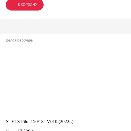
В КОРЗИНУ
В КОРЗИНУ
В КОРЗИНУ
Велоаксессуары
STELS Pilot 150/18" V010 (2022г.)