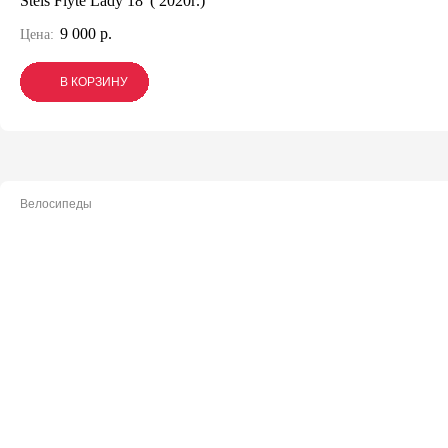
Stels Flyte Lady 18' ( 2020г.)
9 000 р.
Цена:
В КОРЗИНУ
В КОРЗИНУ
В КОРЗИНУ
Велосипеды