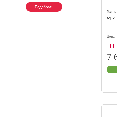
Подобрать
Подобрать
Подобрать
Год вы
STEL
Цена
11
7 