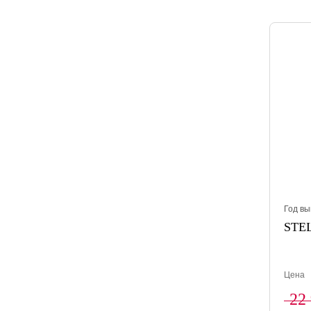
Год вы
STEL
Цена
22