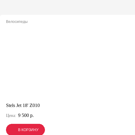
Велосипеды
Stels Jet 18' Z010
9 500 р.
Цена:
В КОРЗИНУ
В КОРЗИНУ
В КОРЗИНУ