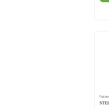
Год вы
STEL