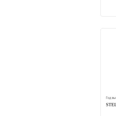
Год вы
STEL