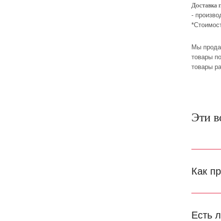
Доставка 
- произво
*Стоимос
Мы прода
товары по
товары р
Эти в
Как п
Есть 