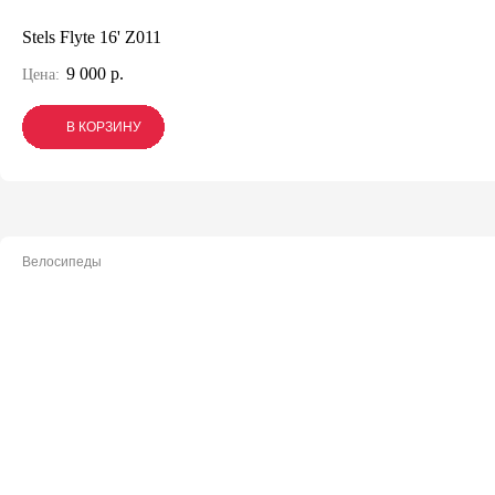
Stels Flyte 16' Z011
9 000 р.
Цена:
В КОРЗИНУ
В КОРЗИНУ
В КОРЗИНУ
Велосипеды