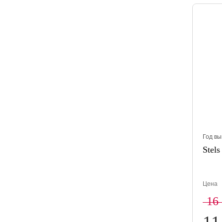
Год вы
Stels
Цена
16