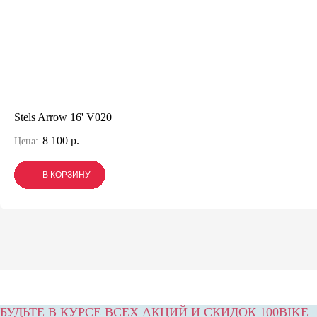
Stels Arrow 16' V020
8 100 р.
Цена:
В КОРЗИНУ
В КОРЗИНУ
В КОРЗИНУ
БУДЬТЕ В КУРСЕ ВСЕХ АКЦИЙ И СКИДОК 100BIKE