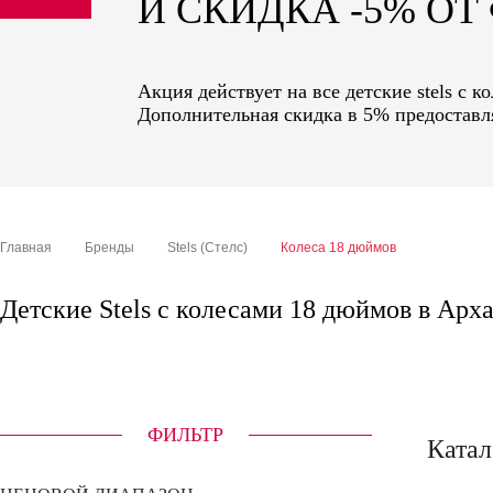
И СКИДКА -5% О
sale
special price
Акция действует на все детские stels с 
Дополнительная скидка в 5% предоставля
Главная
Бренды
Stels (Стелс)
Колеса 18 дюймов
Детские Stels с колесами 18 дюймов в Арх
ФИЛЬТР
Катал