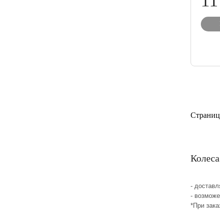
11
Страниц
Колеса
- достав
- возмож
*При зака