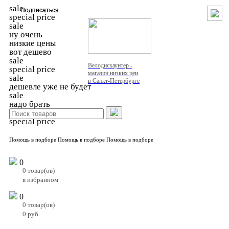
sale
Подписаться
Подписаться
special price
sale
ну очень
низкие цены
вот дешево
sale
Велодискаунтер -
special price
магазин низких цен
sale
в Санкт-Петербурге
дешевле уже не будет
sale
надо брать
sale
special price
Помощь в подборе
Помощь в подборе
Помощь в подборе
0
0
товар(ов)
в избранном
0
0
товар(ов)
0
руб.