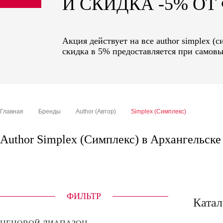
И СКИДКА -5% О
sale
special price
Акция действует на все author simplex (
скидка в 5% предоставляется при самовы
Главная
Бренды
Author (Автор)
Simplex (Симплекс)
Author Simplex (Симплекс) в Архангельске
ФИЛЬТР
Катал