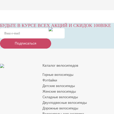
БУДЬТЕ В КУРСЕ ВСЕХ АКЦИЙ И СКИДОК 100BIKE
Подписаться
Подписаться
Подписаться
Каталог велосипедов
Горные велосипеды
Фэтбайки
Детские велосипеды
Женские велосипеды
Складные велосипеды
Двухподвесные велосипеды
Дорожные велосипеды
Велосипеды для экстрима