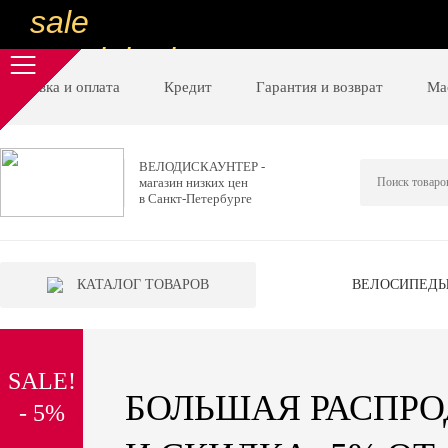
sale
special price
sale
Доставка и оплата
Кредит
Гарантия и возврат
Ма
ну очень
низкие цены
ВЕЛОДИСКАУНТЕР -
магазин низких цен
вот дешево
в Санкт-Петербурге
sale
special price
КАТАЛОГ ТОВАРОВ
ВЕЛОСИПЕД
sale
дешевле уже не будет
SALE!
sale
БОЛЬШАЯ РАСПР
- 5%
надо брать