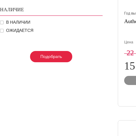
НАЛИЧИЕ
Год вы
Autho
В НАЛИЧИИ
ОЖИДАЕТСЯ
Цена
22
Подобрать
Подобрать
Подобрать
15