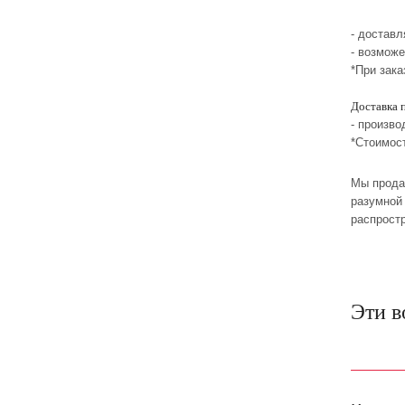
- достав
- возможе
*При зака
Доставка 
- произво
*Стоимос
Мы прода
разумной 
распрост
Эти в