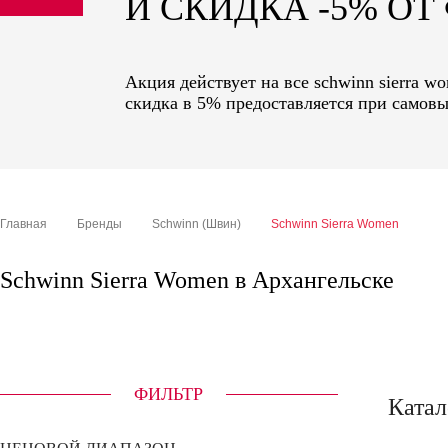
И СКИДКА -5% О
sale
special price
Акция действует на все schwinn sierra 
скидка в 5% предоставляется при самовы
Главная
Бренды
Schwinn (Швин)
Schwinn Sierra Women
Schwinn Sierra Women в Архангельске
ФИЛЬТР
Катал