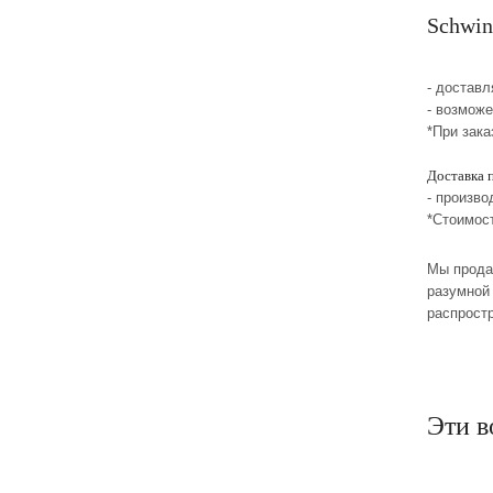
Schwin
- достав
- возмож
*При зака
Доставка 
- произво
*Стоимос
Мы прода
разумной 
распрост
Эти в