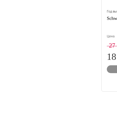
Год вы
Schw
Цена
27
18