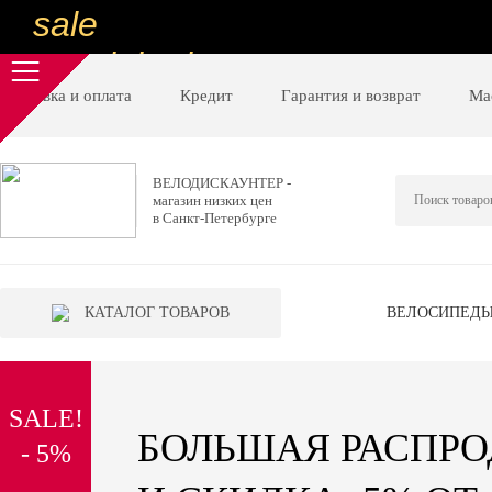
sale
special price
sale
Доставка и оплата
Кредит
Гарантия и возврат
Ма
ну очень
низкие цены
ВЕЛОДИСКАУНТЕР -
магазин низких цен
вот дешево
в Санкт-Петербурге
sale
special price
КАТАЛОГ ТОВАРОВ
ВЕЛОСИПЕД
sale
дешевле уже не будет
SALE!
sale
БОЛЬШАЯ РАСПР
- 5%
надо брать