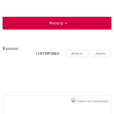
Фильтр
+
Каталог:
СОРТИРОВКА:
Дешевле
Дешевле
Дешевле
Дороже
Дороже
Дороже
Большая распродажа!
Убрать из избранного