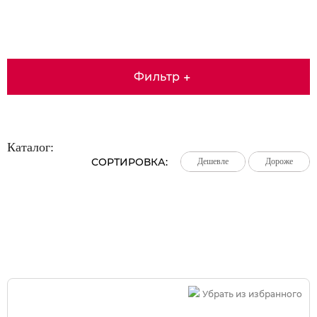
Фильтр
+
Каталог:
СОРТИРОВКА:
Дешевле
Дешевле
Дешевле
Дороже
Дороже
Дороже
Большая распродажа!
Убрать из избранного