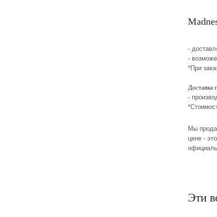
Madnes
- достав
- возмож
*При зака
Доставка 
- произво
*Стоимос
Мы прода
цене - эт
официаль
Эти в