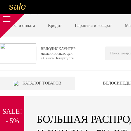
sale
special price
sale
Доставка и оплата
Кредит
Гарантия и возврат
Ма
ну очень
низкие цены
ВЕЛОДИСКАУНТЕР -
магазин низких цен
вот дешево
в Санкт-Петербурге
sale
special price
КАТАЛОГ ТОВАРОВ
ВЕЛОСИПЕД
sale
дешевле уже не будет
SALE!
sale
БОЛЬШАЯ РАСПР
- 5%
надо брать