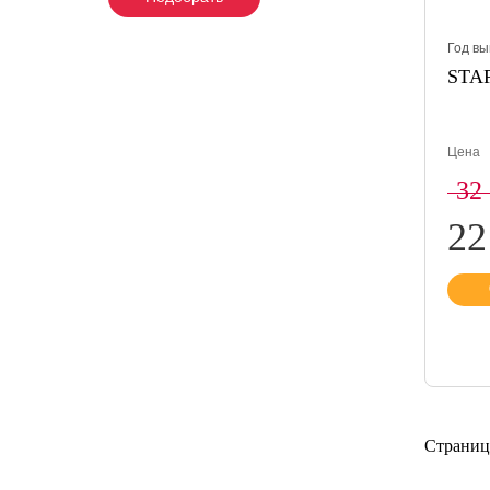
Год вы
STAR
Цена
32
22
Страниц