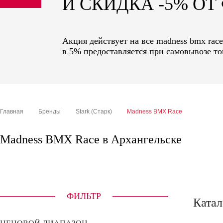
И СКИДКА -5% О
sale
special price
Акция действует на все madness bmx rac
в 5% предоставляется при самовывозе то
Главная
Бренды
Stark (Старк)
Madness BMX Race
Madness BMX Race в Архангельске
ФИЛЬТР
Катал