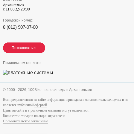
Архангельск
с 11:00 до 20:00
Городской номер:
8 (812) 907-07-00
Пожаловаться
Пожаловаться
Пожаловаться
Приинимаем к оплате:
© 2000 - 2026,
100Bike - велосипеды в Архангельске
Вся представленная на сайте информация приведена в ознакомительных целях и не
является публичной
офертой
.
Цены на сайте и в розничном магазине могут отличаться.
Количество товаров по акции ограничено.
Пользовательское соглашение
.