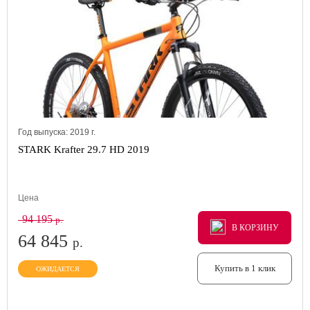
Год выпуска:
2019
г.
STARK Krafter 29.7 HD 2019
Цена
94 195
р.
В КОРЗИНУ
В КОРЗИНУ
В КОРЗИНУ
64 845
р.
Купить в 1 клик
ОЖИДАЕТСЯ