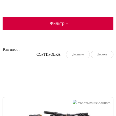
Фильтр
+
Каталог:
СОРТИРОВКА:
Дешевле
Дешевле
Дешевле
Дороже
Дороже
Дороже
Большая распродажа!
Убрать из избранного