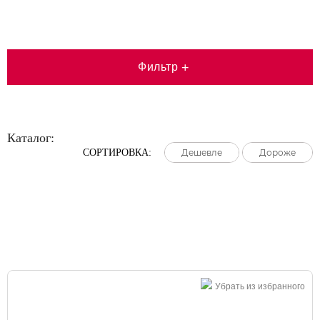
Фильтр
+
Каталог:
СОРТИРОВКА:
Дешевле
Дешевле
Дешевле
Дороже
Дороже
Дороже
Большая распродажа!
Убрать из избранного