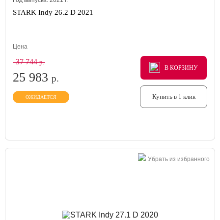
Год выпуска:
2021
г.
STARK Indy 26.2 D 2021
Цена
37 744
р.
В КОРЗИНУ
В КОРЗИНУ
В КОРЗИНУ
25 983
р.
Купить в 1 клик
ОЖИДАЕТСЯ
Убрать из избранного