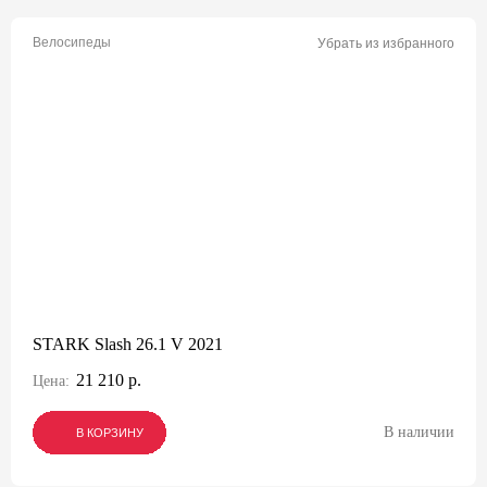
Велосипеды
Убрать из избранного
STARK Slash 26.1 V 2021
21 210 р.
Цена:
В наличии
В КОРЗИНУ
В КОРЗИНУ
В КОРЗИНУ