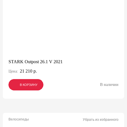
STARK Outpost 26.1 V 2021
21 210 р.
Цена:
В наличии
В КОРЗИНУ
В КОРЗИНУ
В КОРЗИНУ
Велосипеды
Убрать из избранного