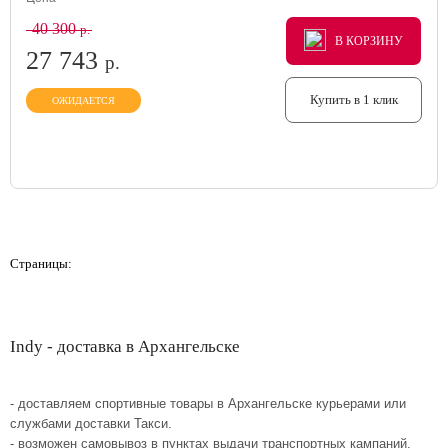
40 300
р.
В КОРЗИНУ
В КОРЗИНУ
В КОРЗИНУ
27 743
р.
Купить в 1 клик
ОЖИДАЕТСЯ
Страницы:
Indy - доставка в Архангельске
- доставляем спортивные товары в Архангельске курьерами или
службами доставки Такси.
- возможен самовывоз в пунктах выдачи транспортных кампаний.