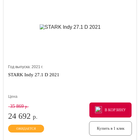
Год выпуска:
2021
г.
STARK Indy 27.1 D 2021
Цена
35 869
р.
В КОРЗИНУ
В КОРЗИНУ
В КОРЗИНУ
24 692
р.
Купить в 1 клик
ОЖИДАЕТСЯ