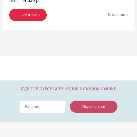
44 820 р.
Цена:
В наличии
В КОРЗИНУ
В КОРЗИНУ
В КОРЗИНУ
БУДЬТЕ В КУРСЕ ВСЕХ АКЦИЙ И СКИДОК 100BIKE
Подписаться
Подписаться
Подписаться