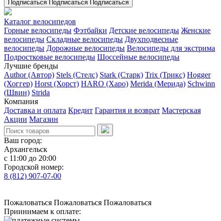
Подписаться
Подписаться
Подписаться
Каталог велосипедов
Горные велосипеды
Фэтбайки
Детские велосипеды
Женские
велосипеды
Складные велосипеды
Двухподвесные
велосипеды
Дорожные велосипеды
Велосипеды для экстрима
Подростковые велосипеды
Шоссейные велосипеды
Лучшие бренды
Author (Автор)
Stels (Стелс)
Stark (Старк)
Trix (Трикс)
Hogger
(Хоггер)
Horst (Хорст)
HARO (Харо)
Merida (Мерида)
Schwinn
(Швин)
Strida
Компания
Доставка и оплата
Кредит
Гарантия и возврат
Мастерская
Акции
Магазин
Ваш город:
Архангельск
с 11:00 до 20:00
Городской номер:
8 (812) 907-07-00
Пожаловаться
Пожаловаться
Пожаловаться
Приинимаем к оплате: