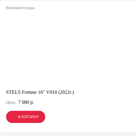
Велоаксессуары
STELS Fortune 16" V010 (2022г.)
7 080 р.
Цена:
В КОРЗИНУ
В КОРЗИНУ
В КОРЗИНУ