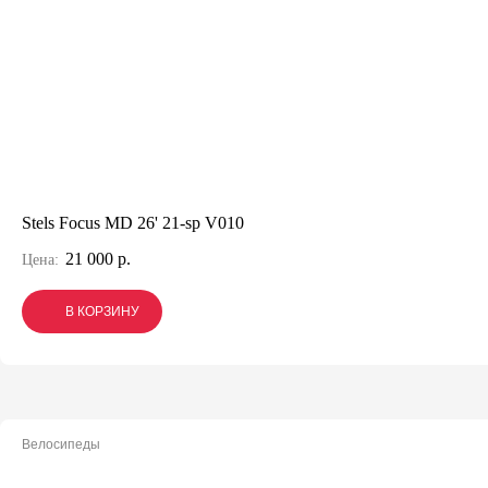
Stels Focus MD 26' 21-sp V010
21 000 р.
Цена:
В КОРЗИНУ
В КОРЗИНУ
В КОРЗИНУ
Велосипеды