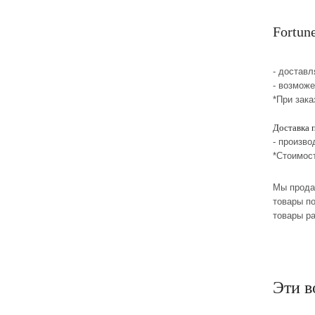
Fortun
- достав
- возможе
*При зака
Доставка 
- произво
*Стоимос
Мы прода
товары по
товары р
Эти в