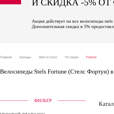
И СКИДКА -5% О
sale
special price
Акция действует на все велосипеды stels
Дополнительная скидка в 5% предоставля
Главная
Бренды
Stels (Стелс)
По серии
Fortune
Велосипеды Stels Fortune (Стелс Фортун) 
ФИЛЬТР
Катал