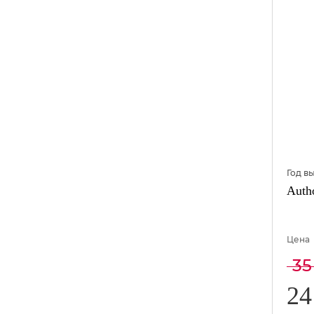
Год в
Autho
Цена
35
24