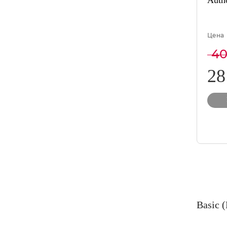
Autho
Цена
40
28
Basic 