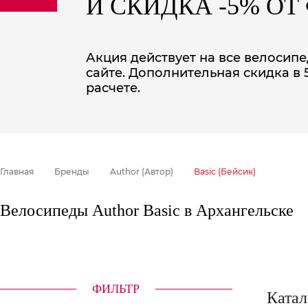
И СКИДКА -5% О
sale
special price
Акция действует на все велосипе
сайте. Дополнительная скидка в
расчете.
Главная
Бренды
Author (Автор)
Basic (Бейсик)
Велосипеды Author Basic в Архангельске
ФИЛЬТР
Катал