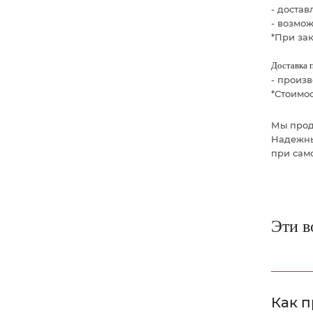
- доста
- возмо
*При зак
Доставка 
- произ
*Стоимос
Мы прод
Надежны
при сам
Эти в
Как п